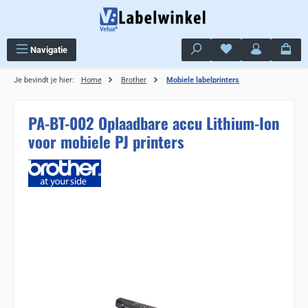
Ga naar de hoofdinhoud
Je hebt 0 items op j
Navigatie
Je bevindt je hier:
Home
Brother
Mobiele labelprinters
PA-BT-002 Oplaadbare accu Lithium-Ion
voor mobiele PJ printers
Sla de afbeeldingengalerij over