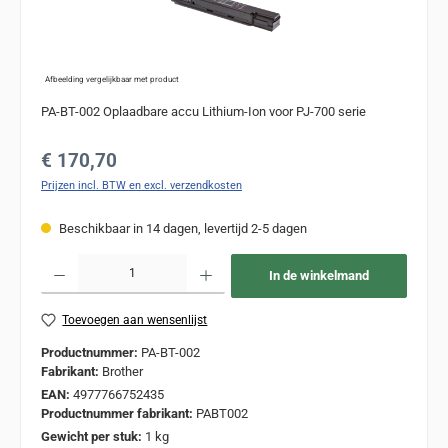
Afbeelding vergelijkbaar met product
PA-BT-002 Oplaadbare accu Lithium-Ion voor PJ-700 serie
Normale prijs:
€ 170,70
Prijzen incl. BTW en excl. verzendkosten
Beschikbaar in 14 dagen, levertijd 2-5 dagen
Producthoeveelheid: Voer de gewenste hoeveelheid in of gebruik de knoppen om de
In de winkelmand
Toevoegen aan wensenlijst
Productnummer:
PA-BT-002
Fabrikant:
Brother
EAN:
4977766752435
Productnummer fabrikant:
PABT002
Gewicht per stuk:
1 kg