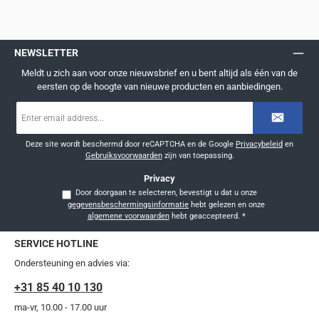
NEWSLETTER
Meldt u zich aan voor onze nieuwsbrief en u bent altijd als één van de
eersten op de hoogte van nieuwe producten en aanbiedingen.
E-
mailadres
*
Deze site wordt beschermd door reCAPTCHA en de Google
Privacybeleid
en
Gebruiksvoorwaarden
zijn van toepassing.
Privacy
Door doorgaan te selecteren, bevestigt u dat u onze
gegevensbeschermingsinformatie
hebt gelezen en onze
algemene voorwaarden
hebt geaccepteerd.
*
SERVICE HOTLINE
Ondersteuning en advies via:
+31 85 40 10 130
ma-vr, 10.00 - 17.00 uur