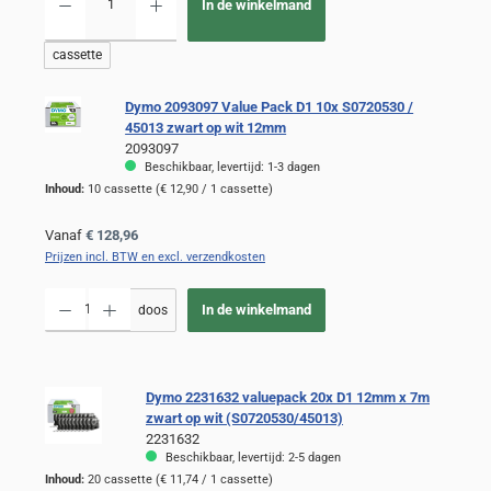
In de winkelmand
cassette
Dymo 2093097 Value Pack D1 10x S0720530 /
45013 zwart op wit 12mm
2093097
Beschikbaar, levertijd: 1-3 dagen
Inhoud:
10 cassette
(€ 12,90 / 1 cassette)
Normale prijs:
Vanaf
€ 128,96
Prijzen incl. BTW en excl. verzendkosten
Producthoeveelheid: Voer de gewenste hoeveelheid in of gebruik de knoppen om de
In de winkelmand
doos
Dymo 2231632 valuepack 20x D1 12mm x 7m
zwart op wit (S0720530/45013)
2231632
Beschikbaar, levertijd: 2-5 dagen
Inhoud:
20 cassette
(€ 11,74 / 1 cassette)