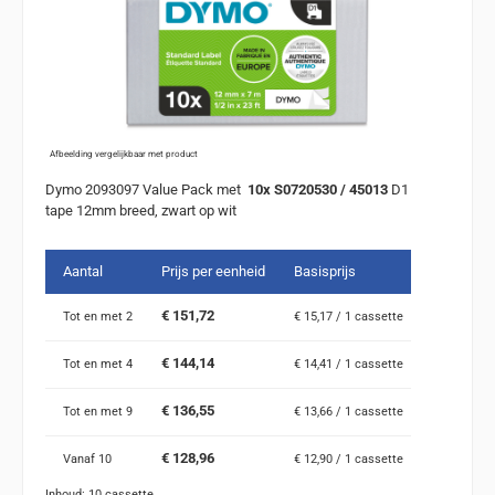
Afbeelding vergelijkbaar met product
Dymo 2093097 Value Pack met
10x S0720530 / 45013
D1
tape 12mm breed, zwart op wit
Aantal
Prijs per eenheid
Basisprijs
€ 151,72
Tot en met
2
€ 15,17 / 1 cassette
€ 144,14
Tot en met
4
€ 14,41 / 1 cassette
€ 136,55
Tot en met
9
€ 13,66 / 1 cassette
€ 128,96
Vanaf
10
€ 12,90 / 1 cassette
Inhoud:
10 cassette