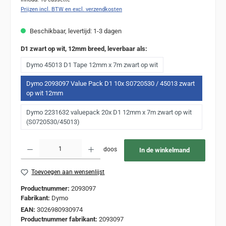
Prijzen incl. BTW en excl. verzendkosten
Beschikbaar, levertijd: 1-3 dagen
D1 zwart op wit, 12mm breed, leverbaar als:
Dymo 45013 D1 Tape 12mm x 7m zwart op wit
Dymo 2093097 Value Pack D1 10x S0720530 / 45013 zwart
op wit 12mm
Dymo 2231632 valuepack 20x D1 12mm x 7m zwart op wit
(S0720530/45013)
Producthoeveelheid: Voer de gewenste hoeveelheid in of gebruik de knoppen om de
doos
In de winkelmand
Toevoegen aan wensenlijst
Productnummer:
2093097
Fabrikant:
Dymo
EAN:
3026980930974
Productnummer fabrikant:
2093097