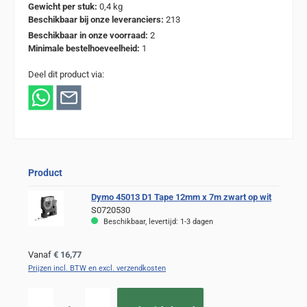
Gewicht per stuk:
0,4 kg
Beschikbaar bij onze leveranciers:
213
Beschikbaar in onze voorraad:
2
Minimale bestelhoeveelheid:
1
Deel dit product via:
Product
Dymo 45013 D1 Tape 12mm x 7m zwart op wit
S0720530
Beschikbaar, levertijd: 1-3 dagen
Normale prijs:
Vanaf
€ 16,77
Prijzen incl. BTW en excl. verzendkosten
Producthoeveelheid: Voer de gewenste hoeveelheid in of gebruik de knoppen om de