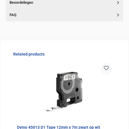
Beoordelingen
FAQ
Sla de afbeeldingengalerij over
Related products
Dymo 45013 D1 Tape 12mm x 7m zwart op wit