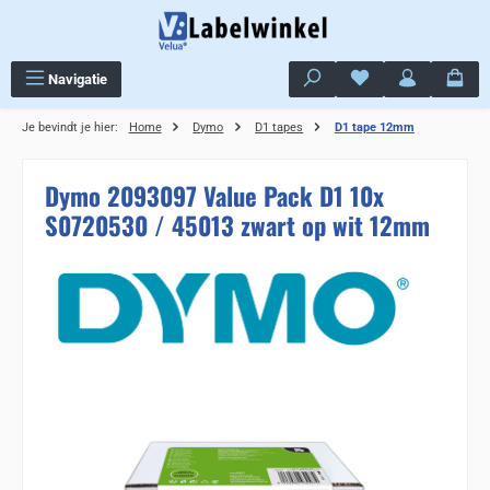
Ga naar de hoofdinhoud
Je hebt 0 items op j
Navigatie
Je bevindt je hier:
Home
Dymo
D1 tapes
D1 tape 12mm
Dymo 2093097 Value Pack D1 10x
S0720530 / 45013 zwart op wit 12mm
Sla de afbeeldingengalerij over