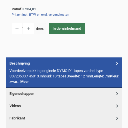
Normale prijs:
Vanaf
€ 234,81
Prijzen incl. BTW en excl. verzendkosten
Producthoeveelheid: Voer de gewenste hoeveelheid in of gebruik de knoppen om de
In de winkelmand
doos
Beschrijving
Voordeelverpakking originele DYMO D1 tapes van het type
S0720530 / 45013.Inhoud: 10 tapesBreedte: 12 mmLengte: 7mKleur:
zwar…
Meer
Eigenschappen
Videos
Fabrikant