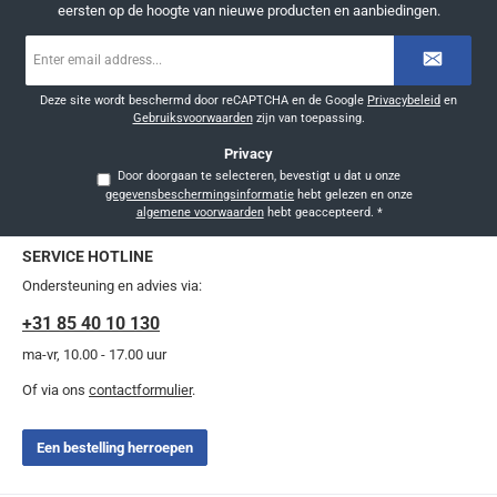
eersten op de hoogte van nieuwe producten en aanbiedingen.
E-
mailadres
*
Deze site wordt beschermd door reCAPTCHA en de Google
Privacybeleid
en
Gebruiksvoorwaarden
zijn van toepassing.
Privacy
Door doorgaan te selecteren, bevestigt u dat u onze
gegevensbeschermingsinformatie
hebt gelezen en onze
algemene voorwaarden
hebt geaccepteerd.
*
SERVICE HOTLINE
Ondersteuning en advies via:
+31 85 40 10 130
ma-vr, 10.00 - 17.00 uur
Of via ons
contactformulier
.
Een bestelling herroepen