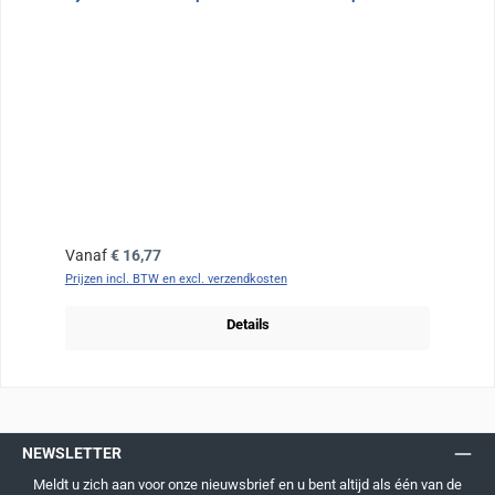
Normale prijs:
Vanaf
€ 16,77
Prijzen incl. BTW en excl. verzendkosten
Details
NEWSLETTER
Meldt u zich aan voor onze nieuwsbrief en u bent altijd als één van de