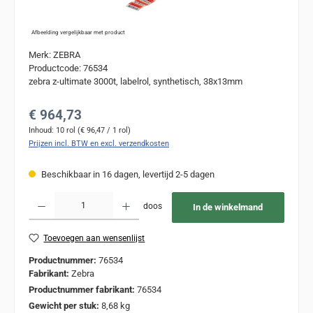
Afbeelding vergelijkbaar met product
Merk: ZEBRA
Productcode: 76534
zebra z-ultimate 3000t, labelrol, synthetisch, 38x13mm
Normale prijs:
€ 964,73
Inhoud:
10 rol
(€ 96,47 / 1 rol)
Prijzen incl. BTW en excl. verzendkosten
Beschikbaar in 16 dagen, levertijd 2-5 dagen
Producthoeveelheid: Voer de gewenste hoeveelheid in of gebruik de knoppen om de
doos
In de winkelmand
Toevoegen aan wensenlijst
Productnummer:
76534
Fabrikant:
Zebra
Productnummer fabrikant:
76534
Gewicht per stuk:
8,68 kg