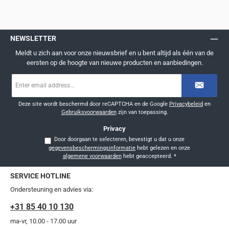
NEWSLETTER
Meldt u zich aan voor onze nieuwsbrief en u bent altijd als één van de
eersten op de hoogte van nieuwe producten en aanbiedingen.
E-
mailadres
*
Deze site wordt beschermd door reCAPTCHA en de Google
Privacybeleid
en
Gebruiksvoorwaarden
zijn van toepassing.
Privacy
Door doorgaan te selecteren, bevestigt u dat u onze
gegevensbeschermingsinformatie
hebt gelezen en onze
algemene voorwaarden
hebt geaccepteerd.
*
SERVICE HOTLINE
Ondersteuning en advies via:
+31 85 40 10 130
ma-vr, 10.00 - 17.00 uur