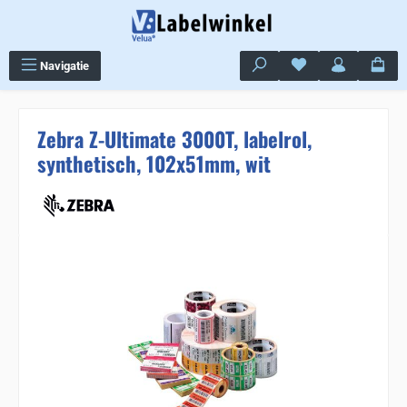
Ga naar de hoofdinhoud
Je hebt 0 items op j
Navigatie
Zebra Z-Ultimate 3000T, labelrol,
synthetisch, 102x51mm, wit
Sla de afbeeldingengalerij over