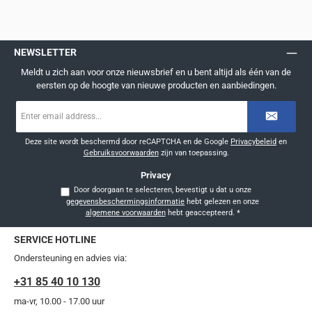
NEWSLETTER
Meldt u zich aan voor onze nieuwsbrief en u bent altijd als één van de
eersten op de hoogte van nieuwe producten en aanbiedingen.
E-
mailadres
*
Deze site wordt beschermd door reCAPTCHA en de Google
Privacybeleid
en
Gebruiksvoorwaarden
zijn van toepassing.
Privacy
Door doorgaan te selecteren, bevestigt u dat u onze
gegevensbeschermingsinformatie
hebt gelezen en onze
algemene voorwaarden
hebt geaccepteerd.
*
SERVICE HOTLINE
Ondersteuning en advies via:
+31 85 40 10 130
ma-vr, 10.00 - 17.00 uur