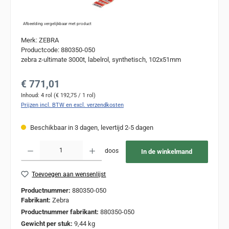
Afbeelding vergelijkbaar met product
Merk: ZEBRA
Productcode: 880350-050
zebra z-ultimate 3000t, labelrol, synthetisch, 102x51mm
Normale prijs:
€ 771,01
Inhoud:
4 rol
(€ 192,75 / 1 rol)
Prijzen incl. BTW en excl. verzendkosten
Beschikbaar in 3 dagen, levertijd 2-5 dagen
Producthoeveelheid: Voer de gewenste hoeveelheid in of gebruik de knoppen om de
doos
In de winkelmand
Toevoegen aan wensenlijst
Productnummer:
880350-050
Fabrikant:
Zebra
Productnummer fabrikant:
880350-050
Gewicht per stuk:
9,44 kg