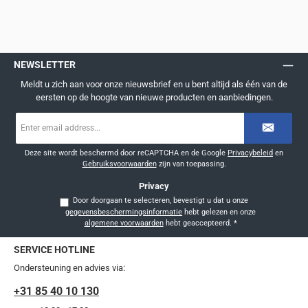
NEWSLETTER
Meldt u zich aan voor onze nieuwsbrief en u bent altijd als één van de
eersten op de hoogte van nieuwe producten en aanbiedingen.
E-
mailadres
*
Deze site wordt beschermd door reCAPTCHA en de Google
Privacybeleid
en
Gebruiksvoorwaarden
zijn van toepassing.
Privacy
Door doorgaan te selecteren, bevestigt u dat u onze
gegevensbeschermingsinformatie
hebt gelezen en onze
algemene voorwaarden
hebt geaccepteerd.
*
SERVICE HOTLINE
Ondersteuning en advies via:
+31 85 40 10 130