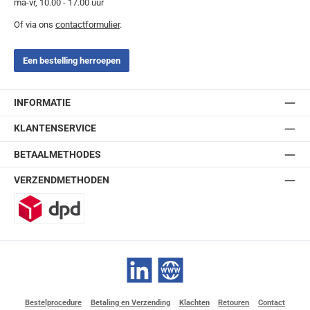
ma-vr, 10.00 - 17.00 uur
Of via ons
contactformulier
.
Een bestelling herroepen
INFORMATIE
KLANTENSERVICE
BETAALMETHODES
VERZENDMETHODEN
DPD
LinkedIn
Website
Bestelprocedure
Betaling en Verzending
Klachten
Retouren
Contact