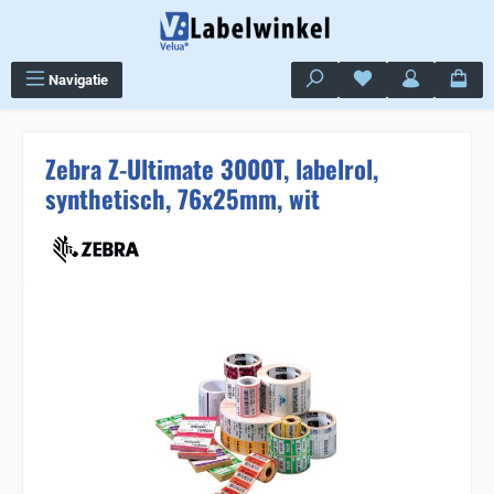
Ga naar de hoofdinhoud
Je hebt 0 items op j
Navigatie
Zebra Z-Ultimate 3000T, labelrol,
synthetisch, 76x25mm, wit
Sla de afbeeldingengalerij over