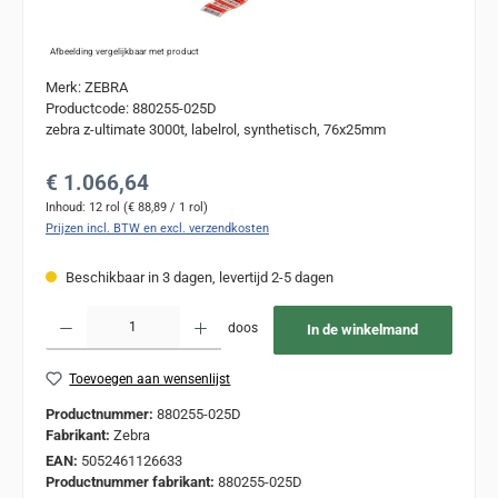
Afbeelding vergelijkbaar met product
Merk: ZEBRA
Productcode: 880255-025D
zebra z-ultimate 3000t, labelrol, synthetisch, 76x25mm
Normale prijs:
€ 1.066,64
Inhoud:
12 rol
(€ 88,89 / 1 rol)
Prijzen incl. BTW en excl. verzendkosten
Beschikbaar in 3 dagen, levertijd 2-5 dagen
Producthoeveelheid: Voer de gewenste hoeveelheid in of gebruik de knoppen om de
doos
In de winkelmand
Toevoegen aan wensenlijst
Productnummer:
880255-025D
Fabrikant:
Zebra
EAN:
5052461126633
Productnummer fabrikant:
880255-025D