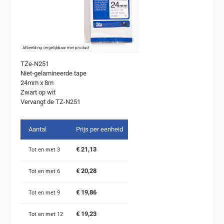
Afbeelding vergelijkbaar met product
TZe-N251
Niet-gelamineerde tape
24mm x 8m
Zwart op wit
Vervangt de TZ-N251
Aantal
Prijs per eenheid
€ 21,13
Tot en met
3
€ 20,28
Tot en met
6
€ 19,86
Tot en met
9
€ 19,23
Tot en met
12