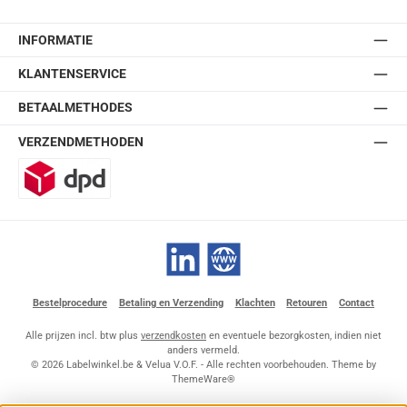
INFORMATIE
KLANTENSERVICE
BETAALMETHODES
VERZENDMETHODEN
DPD
LinkedIn
Website
Bestelprocedure
Betaling en Verzending
Klachten
Retouren
Contact
Alle prijzen incl. btw plus
verzendkosten
en eventuele bezorgkosten, indien niet
anders vermeld.
© 2026 Labelwinkel.be & Velua V.O.F. - Alle rechten voorbehouden. Theme by
ThemeWare®