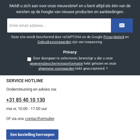
Meldt u zich aan voor onze nieuwsbrief en u bent altijd als één van de
eersten op de hoogte van nieuwe producten en aanbiedingen.
E-
mailadres
*
Deze site wordt beschermd door reCAPTCHA en de Google
Privacybeleid
en
Gebruiksvoorwaarden
zijn van toepassing.
Privacy
Door doorgaan te selecteren, bevestigt u dat u onze
gegevensbeschermingsinformatie
hebt gelezen en onze
algemene voorwaarden
hebt geaccepteerd.
*
SERVICE HOTLINE
Ondersteuning en advies via:
+31 85 40 10 130
ma-vr, 10.00 - 17.00 uur
Of via ons
contactformulier
.
Een bestelling herroepen