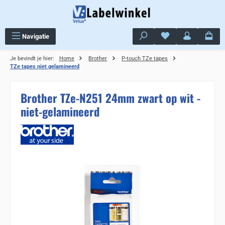
Ga naar de hoofdinhoud
Je hebt 0 items op j
Navigatie
Je bevindt je hier:
Home
Brother
P-touch TZe tapes
TZe tapes niet gelamineerd
Brother TZe-N251 24mm zwart op wit -
niet-gelamineerd
Sla de afbeeldingengalerij over