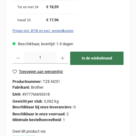
€ 18,59
Tot en met
24
€ 17,96
Vanaf
25
Prijzen incl. BTW en excl. verzendkosten
Beschikbaar, levertijd: 1-3 dagen
Producthoeveelheid: Voer de gewenste hoeveelheid in of gebruik de knoppen om de
In de winkelmand
Toevoegen aan wensenlijst
Productnummer:
TZE-N251
Fabrikant:
Brother
EAN:
4977766692618
Gewicht per stuk:
0,062 kg
Beschikbaar bij onze leveranciers:
0
Beschikbaar in onze voorraad:
2
Minimale bestelhoeveelheid:
1
Deel dit product via: