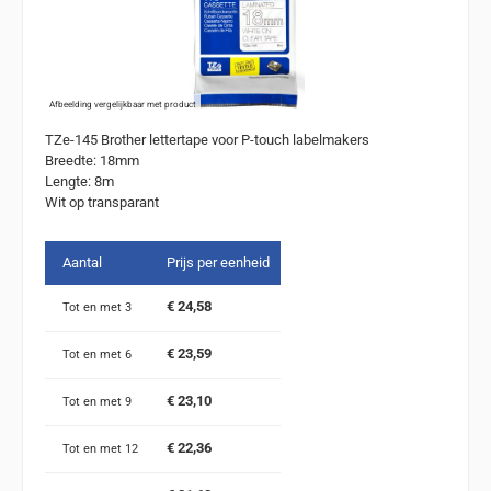
Afbeelding vergelijkbaar met product
TZe-145 Brother lettertape voor P-touch labelmakers
Breedte: 18mm
Lengte: 8m
Wit op transparant
Aantal
Prijs per eenheid
€ 24,58
Tot en met
3
€ 23,59
Tot en met
6
€ 23,10
Tot en met
9
€ 22,36
Tot en met
12