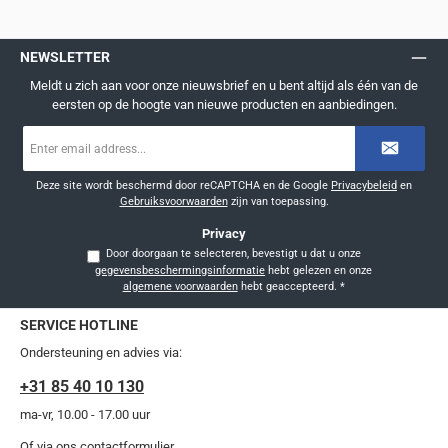
NEWSLETTER
Meldt u zich aan voor onze nieuwsbrief en u bent altijd als één van de
eersten op de hoogte van nieuwe producten en aanbiedingen.
E-
mailadres
*
Deze site wordt beschermd door reCAPTCHA en de Google
Privacybeleid
en
Gebruiksvoorwaarden
zijn van toepassing.
Privacy
Door doorgaan te selecteren, bevestigt u dat u onze
gegevensbeschermingsinformatie
hebt gelezen en onze
algemene voorwaarden
hebt geaccepteerd.
*
SERVICE HOTLINE
Ondersteuning en advies via:
+31 85 40 10 130
ma-vr, 10.00 - 17.00 uur
Of via ons
contactformulier
.