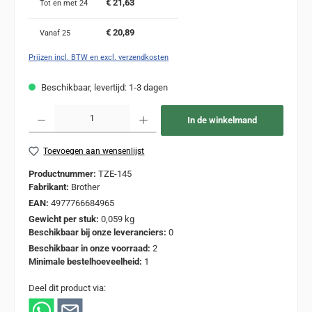
€ 21,63
Tot en met
24
€ 20,89
Vanaf
25
Prijzen incl. BTW en excl. verzendkosten
Beschikbaar, levertijd: 1-3 dagen
Producthoeveelheid: Voer de gewenste hoeveelheid in of gebruik de knoppen om de
In de winkelmand
Toevoegen aan wensenlijst
Productnummer:
TZE-145
Fabrikant:
Brother
EAN:
4977766684965
Gewicht per stuk:
0,059 kg
Beschikbaar bij onze leveranciers:
0
Beschikbaar in onze voorraad:
2
Minimale bestelhoeveelheid:
1
Deel dit product via: