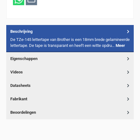
Beschrijving
De TZe-145 lettertape van Brother is een 18mm brede gelamineerde
lettertape. De tape is transparant en heeft een witte opdru…
Meer
Eigenschappen
Videos
Datasheets
Fabrikant
Beoordelingen