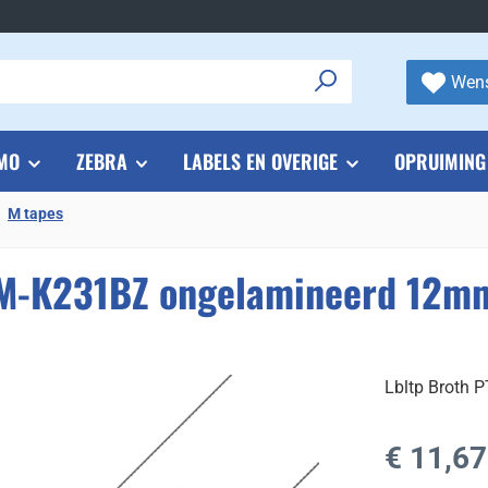
Wens
MO
ZEBRA
LABELS EN OVERIGE
OPRUIMING
M tapes
 M-K231BZ ongelamineerd 12mm
Lbltp Broth
Normale prijs
€ 11,67