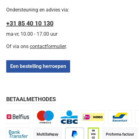
Ondersteuning en advies via:
+31 85 40 10 130
ma-vr, 10.00 - 17.00 uur
Of via ons
contactformulier
.
Een bestelling herroepen
BETAALMETHODES
Belfius
Maestro
CBC
iDEAL | Wero
Bancontact
K
MultiSafepay
Proforma factuur