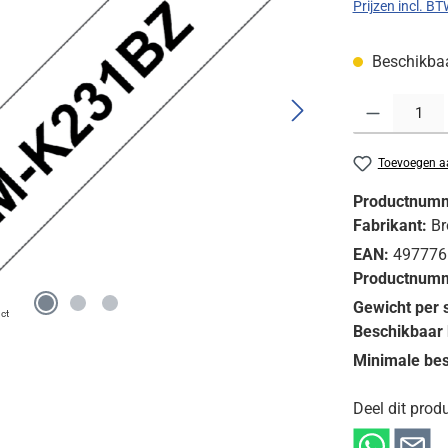
Prijzen incl. B
Beschikbaar
Producthoeveelh
Toevoegen aa
Productnum
Fabrikant:
Br
EAN:
497776
Productnumm
Gewicht per 
ct
Beschikbaar 
Minimale bes
Deel dit produ