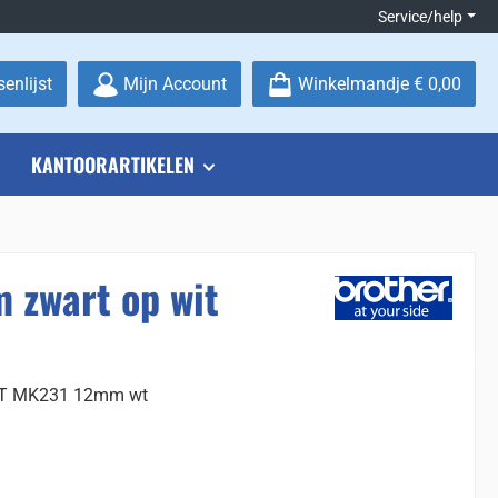
Service/help
Je hebt 0 items op je verlanglijstje
enlijst
Mijn Account
Winkelmandje
€ 0,00
KANTOORARTIKELEN
 zwart op wit
 PT MK231 12mm wt
: