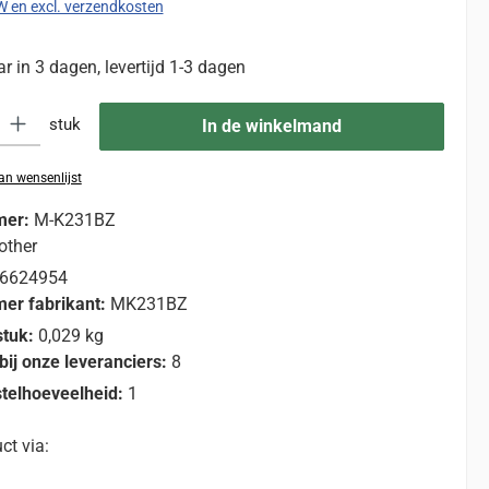
TW en excl. verzendkosten
 in 3 dagen, levertijd 1-3 dagen
eid: Voer de gewenste hoeveelheid in of gebruik de knoppen om de hoevee
stuk
In de winkelmand
n wensenlijst
mer:
M-K231BZ
other
6624954
er fabrikant:
MK231BZ
stuk:
0,029 kg
bij onze leveranciers:
8
telhoeveelheid:
1
ct via: