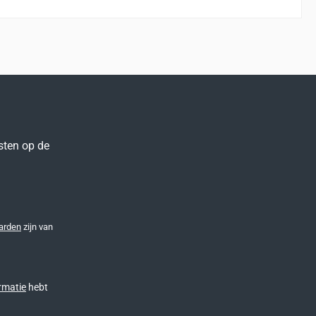
sten op de
arden
zijn van
rmatie
hebt