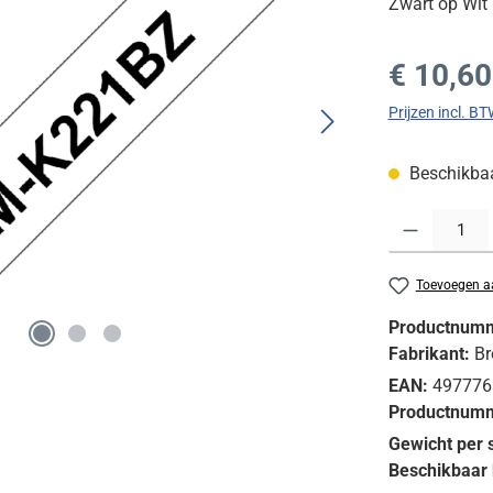
Zwart op Wit
Normale prijs
€ 10,60
Prijzen incl. B
Beschikbaar
Producthoeveelh
Toevoegen aa
Productnum
Fabrikant:
Br
EAN:
497776
Productnumm
Gewicht per 
Beschikbaar 