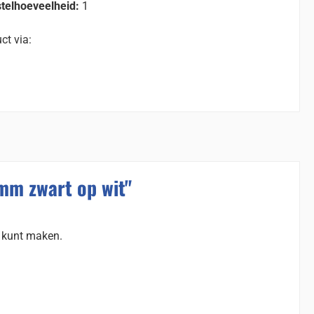
telhoeveelheid:
1
ct via:
mm zwart op wit"
s kunt maken.