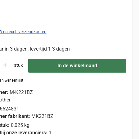
:
TW en excl. verzendkosten
 in 3 dagen, levertijd 1-3 dagen
eid: Voer de gewenste hoeveelheid in of gebruik de knoppen om de hoevee
stuk
In de winkelmand
n wensenlijst
mer:
M-K221BZ
other
6624831
er fabrikant:
MK221BZ
stuk:
0,025 kg
bij onze leveranciers:
1