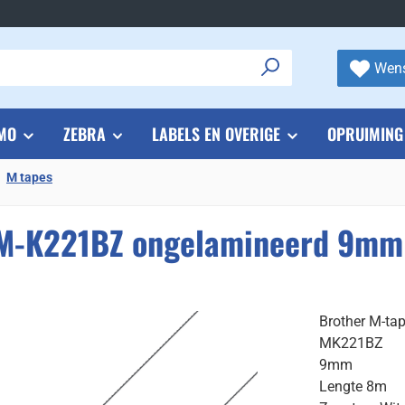
Wens
MO
ZEBRA
LABELS EN OVERIGE
OPRUIMING
M tapes
 M-K221BZ ongelamineerd 9mm 
Brother M-ta
MK221BZ
9mm
Lengte 8m