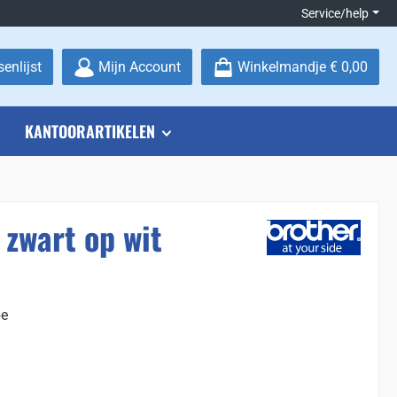
Service/help
Je hebt 0 items op je verlanglijstje
enlijst
Mijn Account
Winkelmandje
€ 0,00
KANTOORARTIKELEN
zwart op wit
pe