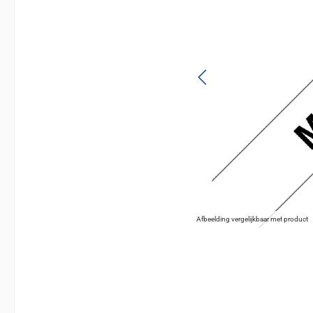
Afbeelding vergelijkbaar met product