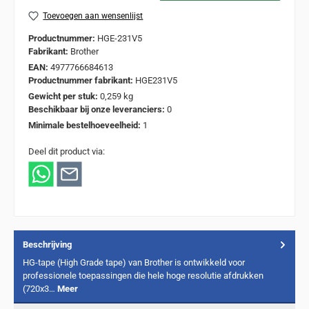
Toevoegen aan wensenlijst
Productnummer:
HGE-231V5
Fabrikant:
Brother
EAN:
4977766684613
Productnummer fabrikant:
HGE231V5
Gewicht per stuk:
0,259 kg
Beschikbaar bij onze leveranciers:
0
Minimale bestelhoeveelheid:
1
Deel dit product via:
Beschrijving
HG-tape (High Grade tape) van Brother is ontwikkeld voor
professionele toepassingen die hele hoge resolutie afdrukken
(720x3…
Meer