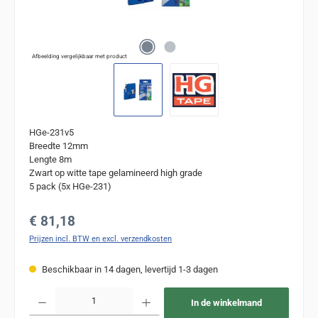
Afbeelding vergelijkbaar met product
HGe-231v5
Breedte 12mm
Lengte 8m
Zwart op witte tape gelamineerd high grade
5 pack (5x HGe-231)
Normale prijs:
€ 81,18
Prijzen incl. BTW en excl. verzendkosten
Beschikbaar in 14 dagen, levertijd 1-3 dagen
Producthoeveelheid: Voer de gewenste hoeveelheid in of gebruik de knoppen om de
In de winkelmand