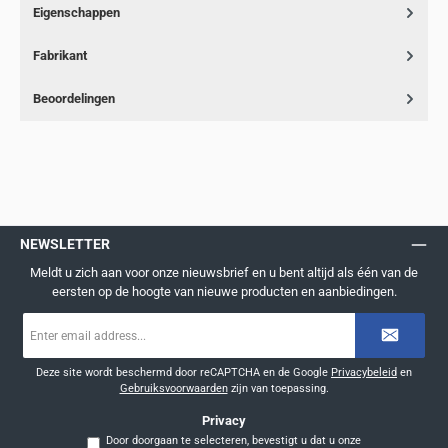
Eigenschappen
Fabrikant
Beoordelingen
NEWSLETTER
Meldt u zich aan voor onze nieuwsbrief en u bent altijd als één van de
eersten op de hoogte van nieuwe producten en aanbiedingen.
E-
mailadres
*
Deze site wordt beschermd door reCAPTCHA en de Google
Privacybeleid
en
Gebruiksvoorwaarden
zijn van toepassing.
Privacy
Door doorgaan te selecteren, bevestigt u dat u onze