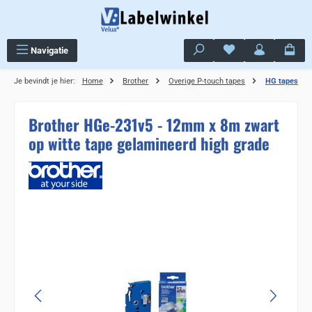
Ga naar de hoofdinhoud
Je hebt 0 items op j
Navigatie
Je bevindt je hier:
Home
Brother
Overige P-touch tapes
HG tapes
Brother HGe-231v5 - 12mm x 8m zwart
op witte tape gelamineerd high grade
Sla de afbeeldingengalerij over