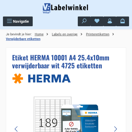
Ga naar de hoofdinhoud
Je hebt 0 items op j
Navigatie
Je bevindt je hier:
Home
Labels en overige
Printeretiketten
Verwijderbare etiketten
Etiket HERMA 10001 A4 25.4x10mm
verwijderbaar wit 4725 etiketten
Sla de afbeeldingengalerij over