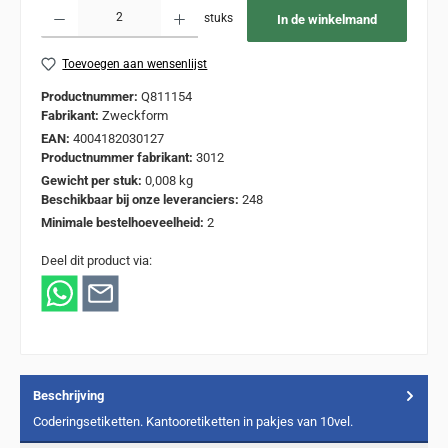
Producthoeveelheid: Voer de gewenste hoeveelheid in of gebruik de knoppen om de
stuks
In de winkelmand
Toevoegen aan wensenlijst
Productnummer:
Q811154
Fabrikant:
Zweckform
EAN:
4004182030127
Productnummer fabrikant:
3012
Gewicht per stuk:
0,008 kg
Beschikbaar bij onze leveranciers:
248
Minimale bestelhoeveelheid:
2
Deel dit product via:
Beschrijving
Coderingsetiketten. Kantooretiketten in pakjes van 10vel.