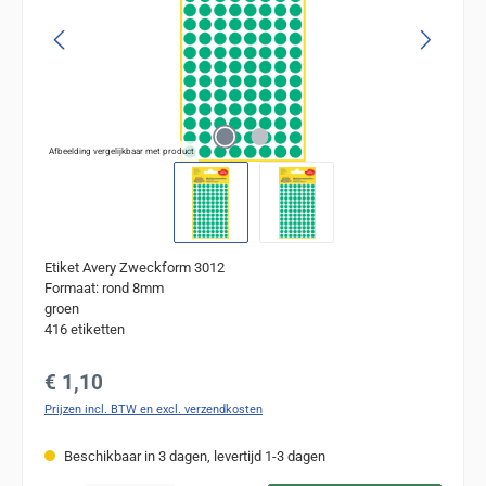
Afbeelding vergelijkbaar met product
Etiket Avery Zweckform 3012
Formaat: rond 8mm
groen
416 etiketten
Normale prijs:
€ 1,10
Prijzen incl. BTW en excl. verzendkosten
Beschikbaar in 3 dagen, levertijd 1-3 dagen