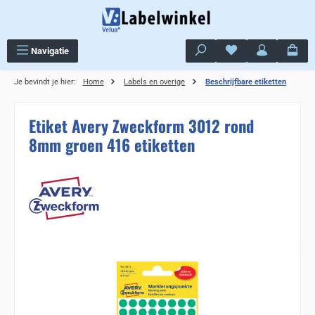
Ga naar de hoofdinhoud
Je hebt 0 items op j
Navigatie
Je bevindt je hier:
Home
Labels en overige
Beschrijfbare etiketten
Etiket Avery Zweckform 3012 rond
8mm groen 416 etiketten
Sla de afbeeldingengalerij over