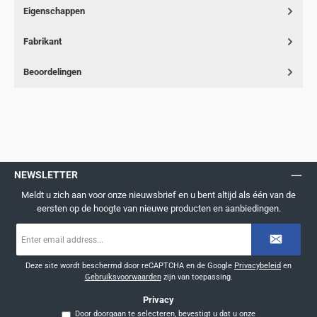
Eigenschappen
Fabrikant
Beoordelingen
NEWSLETTER
Meldt u zich aan voor onze nieuwsbrief en u bent altijd als één van de
eersten op de hoogte van nieuwe producten en aanbiedingen.
E-
mailadres
*
Deze site wordt beschermd door reCAPTCHA en de Google
Privacybeleid
en
Gebruiksvoorwaarden
zijn van toepassing.
Privacy
Door doorgaan te selecteren, bevestigt u dat u onze