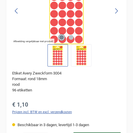
Afbeelding vergelijkbaar met product
Etiket Avery Zweckform 3004
Formaat: rond 18mm
rood
96 etiketten
Normale prijs:
€ 1,10
Prijzen incl. BTW en excl. verzendkosten
Beschikbaar in 3 dagen, levertijd 1-3 dagen