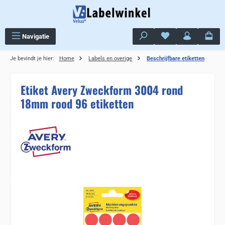
Ga naar de hoofdinhoud
Je hebt 0 items op j
Navigatie
Je bevindt je hier:
Home
Labels en overige
Beschrijfbare etiketten
Etiket Avery Zweckform 3004 rond
18mm rood 96 etiketten
Sla de afbeeldingengalerij over