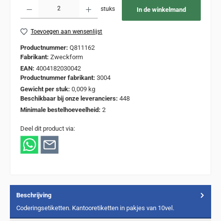
Producthoeveelheid: Voer de gewenste hoeveelheid in of gebruik de knoppen om de
stuks
In de winkelmand
Toevoegen aan wensenlijst
Productnummer:
Q811162
Fabrikant:
Zweckform
EAN:
4004182030042
Productnummer fabrikant:
3004
Gewicht per stuk:
0,009 kg
Beschikbaar bij onze leveranciers:
448
Minimale bestelhoeveelheid:
2
Deel dit product via:
Beschrijving
Coderingsetiketten. Kantooretiketten in pakjes van 10vel.