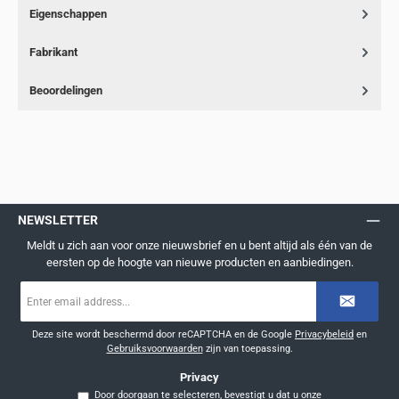
Eigenschappen
Fabrikant
Beoordelingen
NEWSLETTER
Meldt u zich aan voor onze nieuwsbrief en u bent altijd als één van de
eersten op de hoogte van nieuwe producten en aanbiedingen.
E-
mailadres
*
Deze site wordt beschermd door reCAPTCHA en de Google
Privacybeleid
en
Gebruiksvoorwaarden
zijn van toepassing.
Privacy
Door doorgaan te selecteren, bevestigt u dat u onze