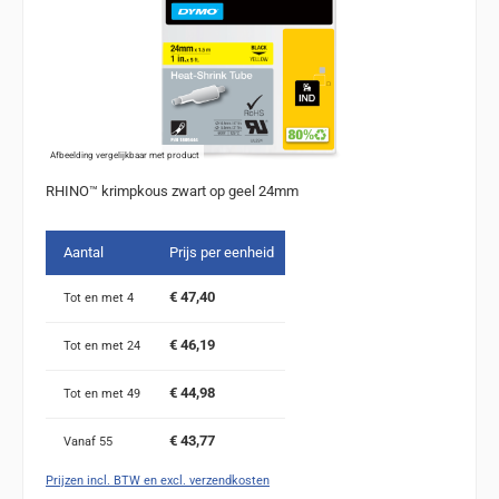
Afbeelding vergelijkbaar met product
RHINO™ krimpkous zwart op geel 24mm
Aantal
Prijs per eenheid
€ 47,40
Tot en met
4
€ 46,19
Tot en met
24
€ 44,98
Tot en met
49
€ 43,77
Vanaf
55
Prijzen incl. BTW en excl. verzendkosten