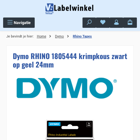
Ga naar de hoofdinhoud
Je hebt 0 items op j
Navigatie
Je bevindt je hier:
Home
Dymo
Rhino Tapes
Dymo RHINO 1805444 krimpkous zwart
op geel 24mm
Sla de afbeeldingengalerij over