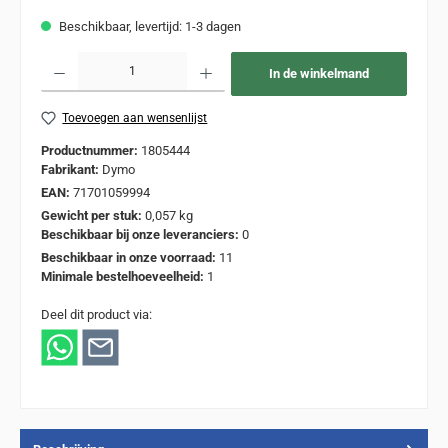
Beschikbaar, levertijd: 1-3 dagen
Producthoeveelheid: Voer de gewenste hoeveelheid in of gebruik de knoppen om de
In de winkelmand
Toevoegen aan wensenlijst
Productnummer:
1805444
Fabrikant:
Dymo
EAN:
71701059994
Gewicht per stuk:
0,057 kg
Beschikbaar bij onze leveranciers:
0
Beschikbaar in onze voorraad:
11
Minimale bestelhoeveelheid:
1
Deel dit product via: