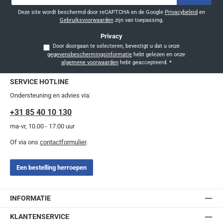
*
Deze site wordt beschermd door reCAPTCHA en de Google
Privacybeleid
en
Gebruiksvoorwaarden
zijn van toepassing.
Privacy
Door doorgaan te selecteren, bevestigt u dat u onze
gegevensbeschermingsinformatie
hebt gelezen en onze
algemene voorwaarden
hebt geaccepteerd.
*
SERVICE HOTLINE
Ondersteuning en advies via:
+31 85 40 10 130
ma-vr, 10.00 - 17.00 uur
Of via ons
contactformulier
.
Een bestelling herroepen
INFORMATIE
KLANTENSERVICE