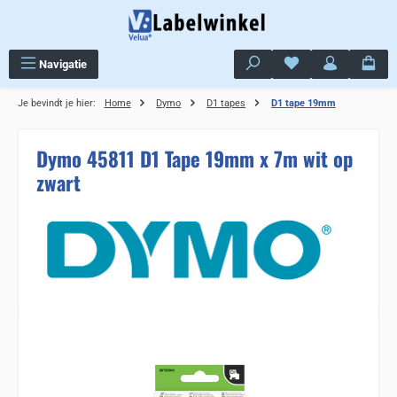
Ga naar de hoofdinhoud
Je hebt 0 items op j
Navigatie
Je bevindt je hier:
Home
Dymo
D1 tapes
D1 tape 19mm
Dymo 45811 D1 Tape 19mm x 7m wit op
zwart
Sla de afbeeldingengalerij over