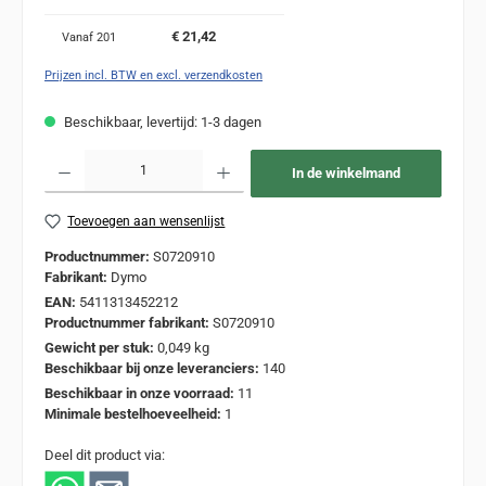
€ 21,42
Vanaf
201
Prijzen incl. BTW en excl. verzendkosten
Beschikbaar, levertijd: 1-3 dagen
Producthoeveelheid: Voer de gewenste hoeveelheid in of gebruik de knoppen om de
In de winkelmand
Toevoegen aan wensenlijst
Productnummer:
S0720910
Fabrikant:
Dymo
EAN:
5411313452212
Productnummer fabrikant:
S0720910
Gewicht per stuk:
0,049 kg
Beschikbaar bij onze leveranciers:
140
Beschikbaar in onze voorraad:
11
Minimale bestelhoeveelheid:
1
Deel dit product via: