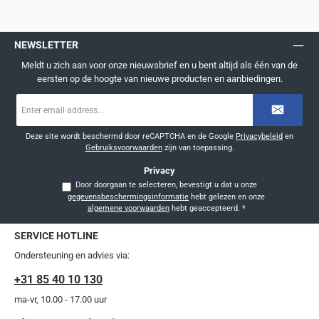
NEWSLETTER
Meldt u zich aan voor onze nieuwsbrief en u bent altijd als één van de
eersten op de hoogte van nieuwe producten en aanbiedingen.
E-
mailadres
*
Deze site wordt beschermd door reCAPTCHA en de Google
Privacybeleid
en
Gebruiksvoorwaarden
zijn van toepassing.
Privacy
Door doorgaan te selecteren, bevestigt u dat u onze
gegevensbeschermingsinformatie
hebt gelezen en onze
algemene voorwaarden
hebt geaccepteerd.
*
SERVICE HOTLINE
Ondersteuning en advies via:
+31 85 40 10 130
ma-vr, 10.00 - 17.00 uur