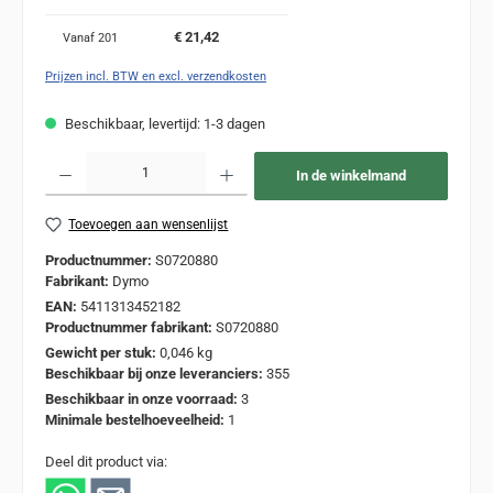
€ 21,42
Vanaf
201
Prijzen incl. BTW en excl. verzendkosten
Beschikbaar, levertijd: 1-3 dagen
Producthoeveelheid: Voer de gewenste hoeveelheid in of gebruik de knoppen om de
In de winkelmand
Toevoegen aan wensenlijst
Productnummer:
S0720880
Fabrikant:
Dymo
EAN:
5411313452182
Productnummer fabrikant:
S0720880
Gewicht per stuk:
0,046 kg
Beschikbaar bij onze leveranciers:
355
Beschikbaar in onze voorraad:
3
Minimale bestelhoeveelheid:
1
Deel dit product via: