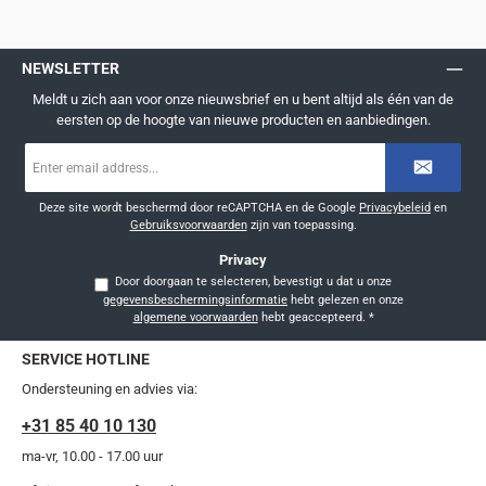
NEWSLETTER
Meldt u zich aan voor onze nieuwsbrief en u bent altijd als één van de
eersten op de hoogte van nieuwe producten en aanbiedingen.
E-
mailadres
*
Deze site wordt beschermd door reCAPTCHA en de Google
Privacybeleid
en
Gebruiksvoorwaarden
zijn van toepassing.
Privacy
Door doorgaan te selecteren, bevestigt u dat u onze
gegevensbeschermingsinformatie
hebt gelezen en onze
algemene voorwaarden
hebt geaccepteerd.
*
SERVICE HOTLINE
Ondersteuning en advies via:
+31 85 40 10 130
ma-vr, 10.00 - 17.00 uur