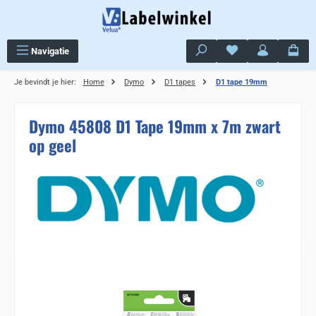
Ga naar de hoofdinhoud
Je hebt 0 items op j
Navigatie
Je bevindt je hier:
Home
Dymo
D1 tapes
D1 tape 19mm
Dymo 45808 D1 Tape 19mm x 7m zwart
op geel
Sla de afbeeldingengalerij over