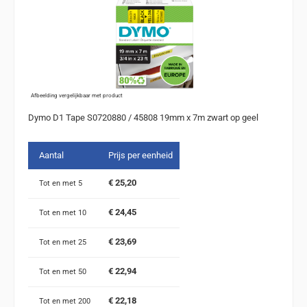
Afbeelding vergelijkbaar met product
Dymo D1 Tape S0720880 / 45808 19mm x 7m zwart op geel
Aantal
Prijs per eenheid
€ 25,20
Tot en met
5
€ 24,45
Tot en met
10
€ 23,69
Tot en met
25
€ 22,94
Tot en met
50
€ 22,18
Tot en met
200