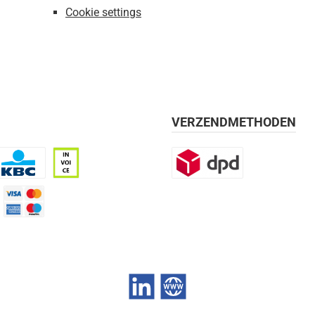
Cookie settings
VERZENDMETHODEN
BC
Op rekening, 30 dagen
DPD
mijn 21 dagen)
Credit Card
LinkedIn
Website