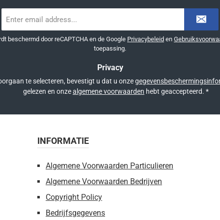
E-
mailadres
*
ordt beschermd door reCAPTCHA en de Google
Privacybeleid
en
Gebruiksvoorwa
toepassing.
Privacy
orgaan te selecteren, bevestigt u dat u onze
gegevensbeschermingsinfo
gelezen en onze
algemene voorwaarden
hebt geaccepteerd.
*
INFORMATIE
Algemene Voorwaarden Particulieren
Algemene Voorwaarden Bedrijven
Copyright Policy
Bedrijfsgegevens