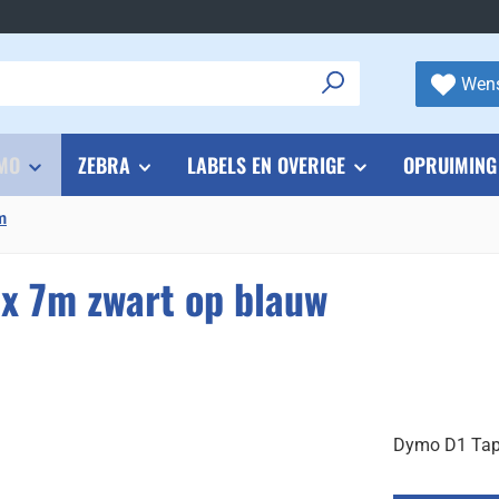
Wens
MO
ZEBRA
LABELS EN OVERIGE
OPRUIMING
m
x 7m zwart op blauw
Dymo D1 Tap