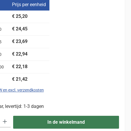
Prijs per eenheid
€ 25,20
€ 24,45
0
€ 23,69
5
€ 22,94
0
€ 22,18
00
€ 21,42
TW en excl. verzendkosten
, levertijd: 1-3 dagen
eid: Voer de gewenste hoeveelheid in of gebruik de knoppen om de hoevee
In de winkelmand