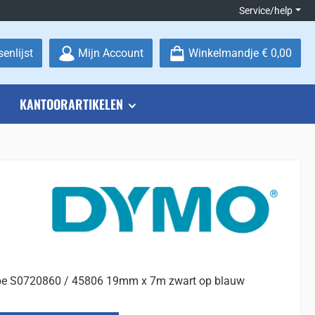
Service/help
Je hebt 0 items op je verlanglijstje
enlijst
Mijn Account
Winkelmandje
€ 0,00
KANTOORARTIKELEN
e S0720860 / 45806 19mm x 7m zwart op blauw