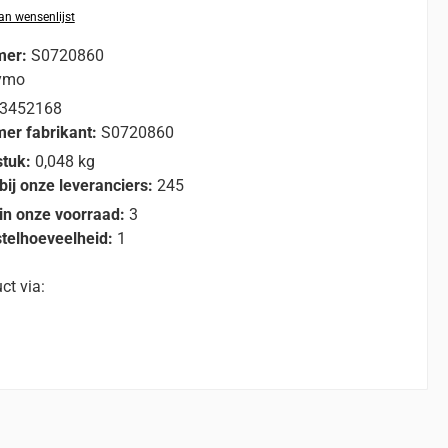
n wensenlijst
mer:
S0720860
ymo
3452168
er fabrikant:
S0720860
stuk:
0,048 kg
bij onze leveranciers:
245
in onze voorraad:
3
telhoeveelheid:
1
ct via: