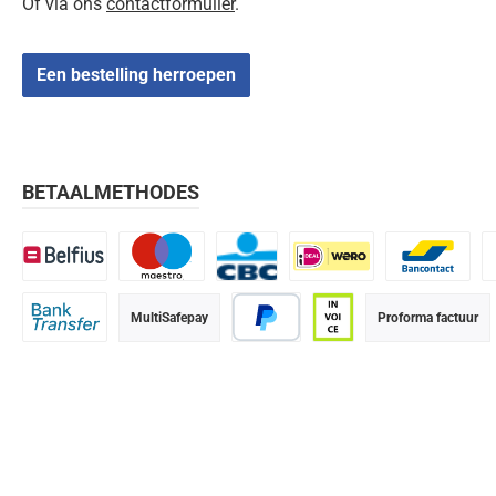
Of via ons
contactformulier
.
Een bestelling herroepen
BETAALMETHODES
Belfius
Maestro
CBC
iDEAL | Wero
Bancontact
K
MultiSafepay
Proforma factuur
Bank transfer
PayPal
Op rekening (betaalter