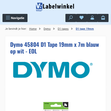
Ga naar de hoofdinhoud
Je hebt 0 items op j
Navigatie
Je bevindt je hier:
Home
Dymo
D1 tapes
D1 tape 19mm
Dymo 45804 D1 Tape 19mm x 7m blauw
op wit - EOL
Sla de afbeeldingengalerij over