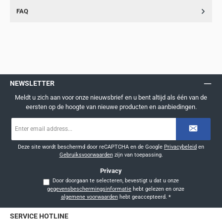
FAQ
NEWSLETTER
Meldt u zich aan voor onze nieuwsbrief en u bent altijd als één van de
eersten op de hoogte van nieuwe producten en aanbiedingen.
E-
mailadres
*
Deze site wordt beschermd door reCAPTCHA en de Google
Privacybeleid
en
Gebruiksvoorwaarden
zijn van toepassing.
Privacy
Door doorgaan te selecteren, bevestigt u dat u onze
gegevensbeschermingsinformatie
hebt gelezen en onze
algemene voorwaarden
hebt geaccepteerd.
*
SERVICE HOTLINE