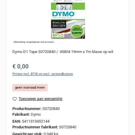
Afbeelding vergelijkbaar met product
Dymo D1 Tape S0720840 / 45804 19mm x 7m blauw op wit
Normale prijs:
€ 0,00
Prijzen incl. BTW en excl. verzendkosten
geen voorraad meer
Toevoegen aan wensenlijst
Productnummer:
S0720840
Fabrikant:
Dymo
EAN:
5411313452144
Productnummer fabrikant:
S0720840
Gewicht per stuk:
0,048 kg