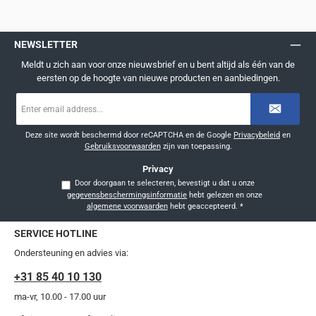
NEWSLETTER
Meldt u zich aan voor onze nieuwsbrief en u bent altijd als één van de
eersten op de hoogte van nieuwe producten en aanbiedingen.
E-
mailadres
*
Deze site wordt beschermd door reCAPTCHA en de Google
Privacybeleid
en
Gebruiksvoorwaarden
zijn van toepassing.
Privacy
Door doorgaan te selecteren, bevestigt u dat u onze
gegevensbeschermingsinformatie
hebt gelezen en onze
algemene voorwaarden
hebt geaccepteerd.
*
SERVICE HOTLINE
Ondersteuning en advies via:
+31 85 40 10 130
ma-vr, 10.00 - 17.00 uur