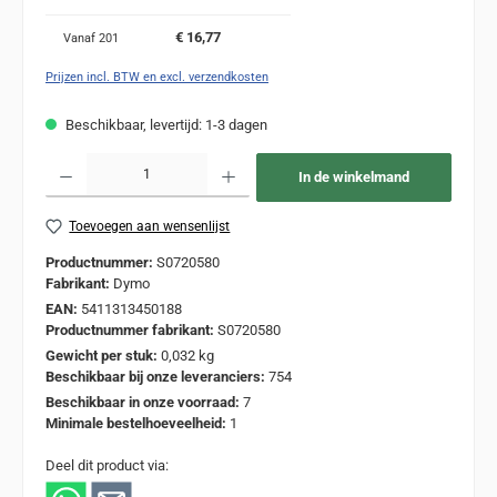
€ 16,77
Vanaf
201
Prijzen incl. BTW en excl. verzendkosten
Beschikbaar, levertijd: 1-3 dagen
Producthoeveelheid: Voer de gewenste hoeveelheid in of gebruik de knoppen om de
In de winkelmand
Toevoegen aan wensenlijst
Productnummer:
S0720580
Fabrikant:
Dymo
EAN:
5411313450188
Productnummer fabrikant:
S0720580
Gewicht per stuk:
0,032 kg
Beschikbaar bij onze leveranciers:
754
Beschikbaar in onze voorraad:
7
Minimale bestelhoeveelheid:
1
Deel dit product via: