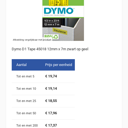
Afbeelding vergelijkbaar met product
Dymo D1 Tape 45018 12mm x 7m zwart op geel
Aantal
Prijs per eenheid
€ 19,74
Tot en met
5
€ 19,14
Tot en met
10
€ 18,55
Tot en met
25
€ 17,96
Tot en met
50
€ 17,37
Tot en met
200