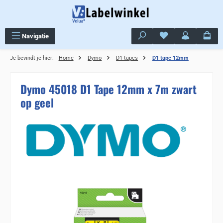
Ga naar de hoofdinhoud
Je hebt 0 items op j
Navigatie
Je bevindt je hier:
Home
Dymo
D1 tapes
D1 tape 12mm
Dymo 45018 D1 Tape 12mm x 7m zwart
op geel
Sla de afbeeldingengalerij over