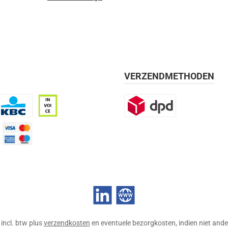
VERZENDMETHODEN
BC
Op rekening, 30 dagen
DPD
mijn 21 dagen)
Credit Card
LinkedIn
Website
n incl. btw plus
verzendkosten
en eventuele bezorgkosten, indien niet ande