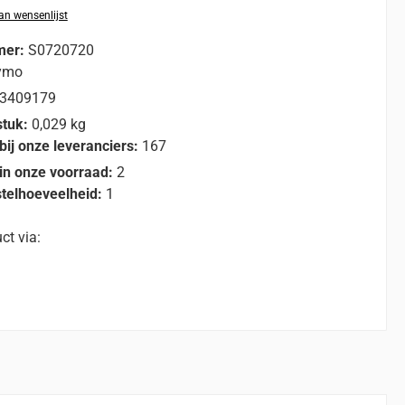
n wensenlijst
mer:
S0720720
ymo
3409179
stuk:
0,029 kg
bij onze leveranciers:
167
in onze voorraad:
2
telhoeveelheid:
1
ct via: