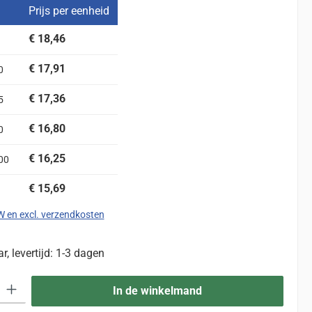
Prijs per eenheid
€ 18,46
€ 17,91
0
€ 17,36
5
€ 16,80
0
€ 16,25
00
€ 15,69
TW en excl. verzendkosten
, levertijd: 1-3 dagen
eid: Voer de gewenste hoeveelheid in of gebruik de knoppen om de hoevee
In de winkelmand