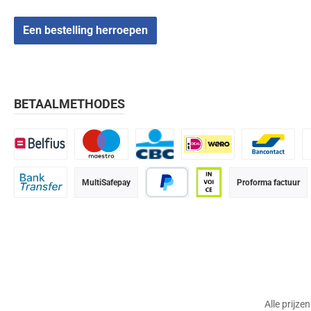
Een bestelling herroepen
BETAALMETHODES
Belfius
Maestro
CBC
iDEAL | Wero
Bancontact
K
MultiSafepay
Proforma factuur
Bank transfer
PayPal
Op rekening (betaalter
Alle prijze