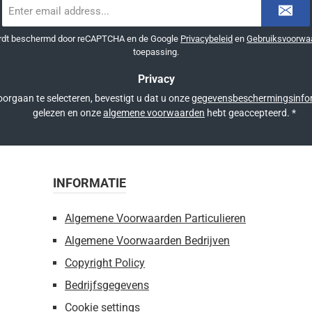
E-
mailadres
*
ordt beschermd door reCAPTCHA en de Google
Privacybeleid
en
Gebruiksvoorwa
toepassing.
Privacy
orgaan te selecteren, bevestigt u dat u onze
gegevensbeschermingsinfo
gelezen en onze
algemene voorwaarden
hebt geaccepteerd.
*
INFORMATIE
Algemene Voorwaarden Particulieren
Algemene Voorwaarden Bedrijven
Copyright Policy
Bedrijfsgegevens
Cookie settings