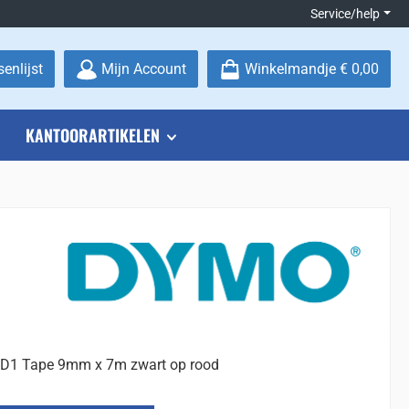
Service/help
Je hebt 0 items op je verlanglijstje
enlijst
Mijn Account
Winkelmandje
€ 0,00
KANTOORARTIKELEN
D1 Tape 9mm x 7m zwart op rood