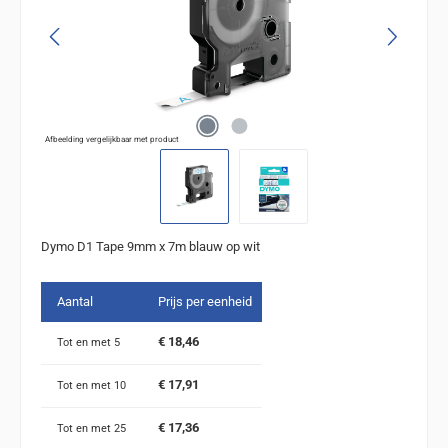
Afbeelding vergelijkbaar met product
Dymo D1 Tape 9mm x 7m blauw op wit
Aantal
Prijs per eenheid
€ 18,46
Tot en met
5
€ 17,91
Tot en met
10
€ 17,36
Tot en met
25