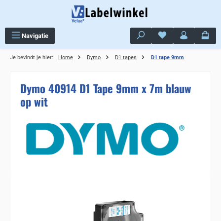
Ga naar de hoofdinhoud
Je hebt 0 items op j
Navigatie
Je bevindt je hier:
Home
Dymo
D1 tapes
D1 tape 9mm
Dymo 40914 D1 Tape 9mm x 7m blauw
op wit
Sla de afbeeldingengalerij over