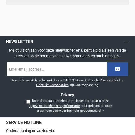
NEWSLETTER
Meldt u zich aan voor onze nieuwsbrief en u bent altijd als één van de
eersten op de hoogte van nieuwe producten en aanbiedingen.
E-
mailadres
*
Deze site wordt beschermd door reCAPTCHA en de Google
Privacybeleid
en
Gebruiksvoorwaarden
zijn van toepassing.
Privacy
Door doorgaan te selecteren, bevestigt u dat u onze
gegevensbeschermingsinformatie
hebt gelezen en onze
algemene voorwaarden
hebt geaccepteerd.
*
SERVICE HOTLINE
Ondersteuning en advies via: