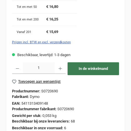
€ 16,80
Tot en met
50
€ 16,25
Tot en met
200
€ 15,69
Vanaf
201
Prijzen incl. BTW en excl. verzendkosten
Beschikbaar, levertijd: 1-3 dagen
Producthoeveelheid: Voer de gewenste hoeveelheid in of gebruik de knoppen om de
In de winkelmand
Toevoegen aan wensenlijst
Productnummer:
S0720690
Fabrikant:
Dymo
EAN:
5411313409148
Productnummer fabrikant:
S0720690
Gewicht per stuk:
0,053 kg
Beschikbaar bij onze leveranciers:
68
Beschikbaar in onze voorraad:
6