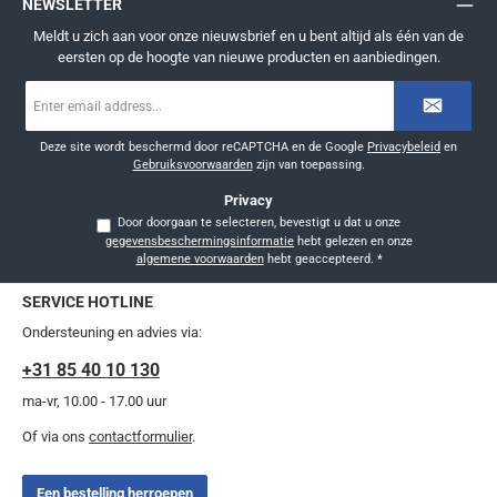
NEWSLETTER
Meldt u zich aan voor onze nieuwsbrief en u bent altijd als één van de
eersten op de hoogte van nieuwe producten en aanbiedingen.
E-
mailadres
*
Deze site wordt beschermd door reCAPTCHA en de Google
Privacybeleid
en
Gebruiksvoorwaarden
zijn van toepassing.
Privacy
Door doorgaan te selecteren, bevestigt u dat u onze
gegevensbeschermingsinformatie
hebt gelezen en onze
algemene voorwaarden
hebt geaccepteerd.
*
SERVICE HOTLINE
Ondersteuning en advies via:
+31 85 40 10 130
ma-vr, 10.00 - 17.00 uur
Of via ons
contactformulier
.
Een bestelling herroepen