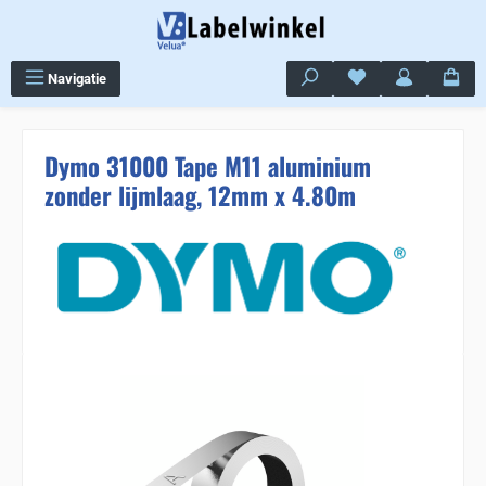
Ga naar de hoofdinhoud
Je hebt 0 items op j
Navigatie
Dymo 31000 Tape M11 aluminium
zonder lijmlaag, 12mm x 4.80m
Sla de afbeeldingengalerij over