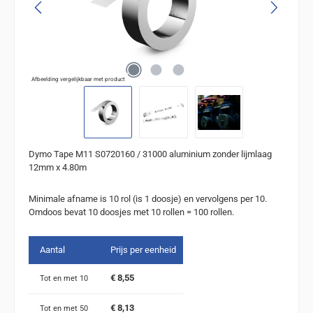
Afbeelding vergelijkbaar met product
Dymo Tape M11 S0720160 / 31000 aluminium zonder lijmlaag
12mm x 4.80m
Minimale afname is 10 rol (is 1 doosje) en vervolgens per 10.
Omdoos bevat 10 doosjes met 10 rollen = 100 rollen.
Aantal
Prijs per eenheid
€ 8,55
Tot en met
10
€ 8,13
Tot en met
50