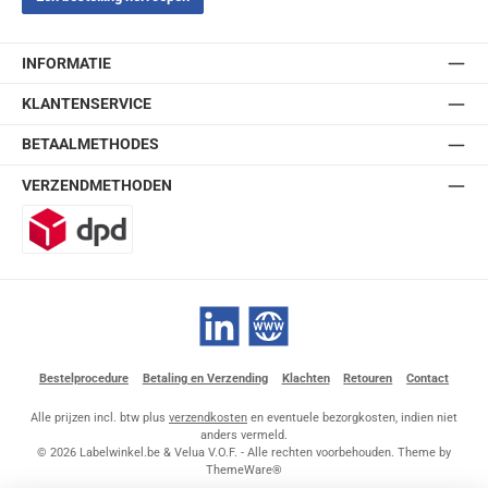
INFORMATIE
KLANTENSERVICE
BETAALMETHODES
VERZENDMETHODEN
DPD
LinkedIn
Website
Bestelprocedure
Betaling en Verzending
Klachten
Retouren
Contact
Alle prijzen incl. btw plus
verzendkosten
en eventuele bezorgkosten, indien niet
anders vermeld.
© 2026 Labelwinkel.be & Velua V.O.F. - Alle rechten voorbehouden. Theme by
ThemeWare®