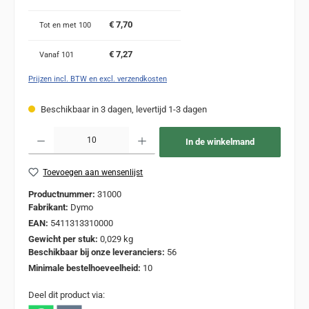
€ 7,70
Tot en met
100
€ 7,27
Vanaf
101
Prijzen incl. BTW en excl. verzendkosten
Beschikbaar in 3 dagen, levertijd 1-3 dagen
Producthoeveelheid: Voer de gewenste hoeveelheid in of gebruik de knoppen om de
In de winkelmand
Toevoegen aan wensenlijst
Productnummer:
31000
Fabrikant:
Dymo
EAN:
5411313310000
Gewicht per stuk:
0,029 kg
Beschikbaar bij onze leveranciers:
56
Minimale bestelhoeveelheid:
10
Deel dit product via: