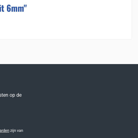
it 6mm"
sten op de
arden
zijn van