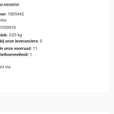
n wensenlijst
mer:
1805442
ymo
1059970
stuk:
0,03 kg
bij onze leveranciers:
0
in onze voorraad:
11
telhoeveelheid:
1
ct via: