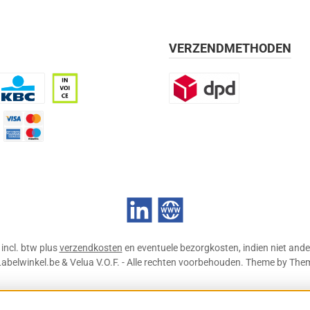
VERZENDMETHODEN
BC
Op rekening, 30 dagen
DPD
mijn 21 dagen)
Credit Card
LinkedIn
Website
n incl. btw plus
verzendkosten
en eventuele bezorgkosten, indien niet ande
abelwinkel.be & Velua V.O.F. - Alle rechten voorbehouden. Theme by
The