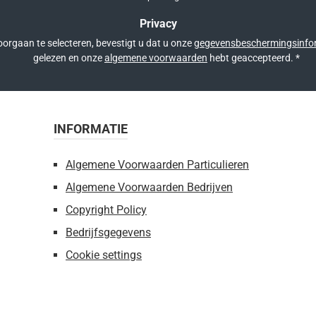
Privacy
orgaan te selecteren, bevestigt u dat u onze
gegevensbeschermingsinfo
gelezen en onze
algemene voorwaarden
hebt geaccepteerd.
*
INFORMATIE
Algemene Voorwaarden Particulieren
Algemene Voorwaarden Bedrijven
Copyright Policy
Bedrijfsgegevens
Cookie settings