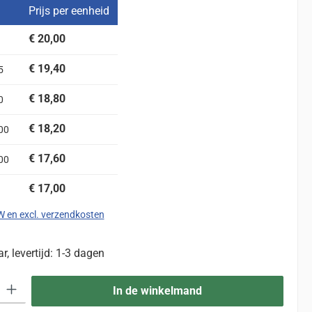
Prijs per eenheid
€ 20,00
€ 19,40
5
€ 18,80
0
€ 18,20
00
€ 17,60
00
€ 17,00
TW en excl. verzendkosten
, levertijd: 1-3 dagen
eid: Voer de gewenste hoeveelheid in of gebruik de knoppen om de hoevee
In de winkelmand