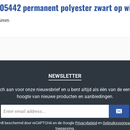
05442 permanent polyester zwart op w
t 6mm
NEWSLETTER
ich aan voor onze nieuwsbrief en u bent altijd als één van de eer
hoogte van nieuwe producten en aanbiedingen.
E-
mailadres
*
ordt beschermd door reCAPTCHA en de Google
Privacybeleid
en
Gebruiksvoorwa
toepassing.