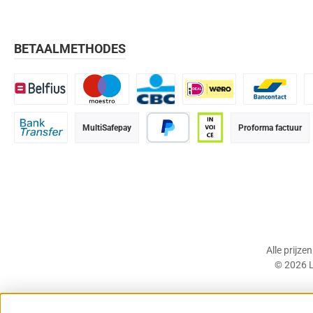
BETAALMETHODES
Belfius
Maestro
CBC
iDEAL | Wero
Bancontact
K
MultiSafepay
Proforma factuur
Bank transfer
PayPal
Op rekening (betaalter
Alle prijze
© 2026 L