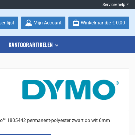
Service/help
Je hebt 0 items op je verlanglijstje
enlijst
Mijn Account
Winkelmandje
€ 0,00
KANTOORARTIKELEN
™ 1805442 permanent-polyester zwart op wit 6mm