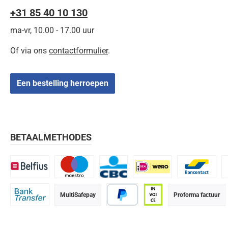
+31 85 40 10 130
ma-vr, 10.00 - 17.00 uur
Of via ons
contactformulier
.
Een bestelling herroepen
BETAALMETHODES
Belfius
Maestro
CBC
iDEAL | Wero
Bancontact
K
MultiSafepay
Proforma factuur
Bank transfer
PayPal
Op rekening (betaalter