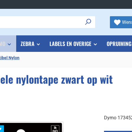
Wens
MO
ZEBRA
LABELS EN OVERIGE
OPRUIMING
xibel Nylon
le nylontape zwart op wit
Dymo 1734524