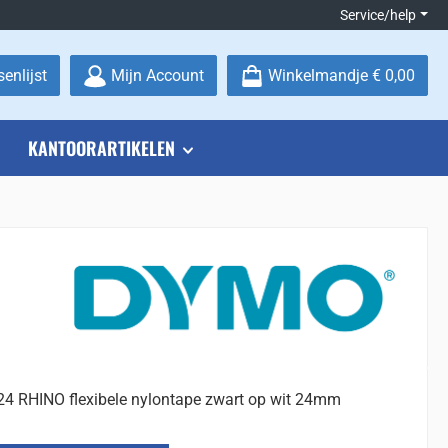
Service/help
Je hebt 0 items op je verlanglijstje
enlijst
Mijn Account
Winkelmandje
€ 0,00
KANTOORARTIKELEN
 RHINO flexibele nylontape zwart op wit 24mm