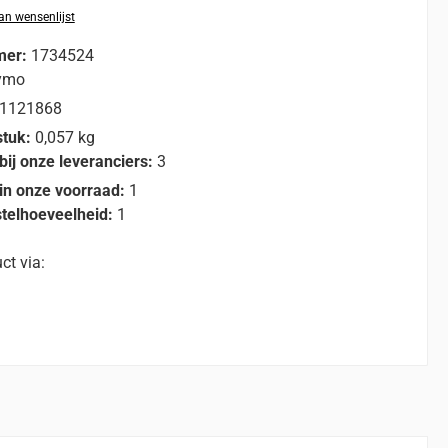
n wensenlijst
mer:
1734524
ymo
1121868
stuk:
0,057 kg
bij onze leveranciers:
3
in onze voorraad:
1
telhoeveelheid:
1
ct via: