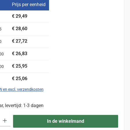
Prijs per eenheid
€ 29,49
€ 28,60
5
€ 27,72
0
€ 26,83
00
€ 25,95
00
€ 25,06
TW en excl. verzendkosten
, levertijd: 1-3 dagen
eid: Voer de gewenste hoeveelheid in of gebruik de knoppen om de hoevee
In de winkelmand