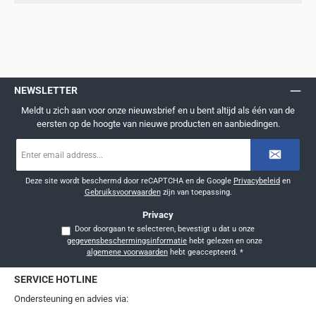
NEWSLETTER
Meldt u zich aan voor onze nieuwsbrief en u bent altijd als één van de
eersten op de hoogte van nieuwe producten en aanbiedingen.
E-
mailadres
*
Deze site wordt beschermd door reCAPTCHA en de Google
Privacybeleid
en
Gebruiksvoorwaarden
zijn van toepassing.
Privacy
Door doorgaan te selecteren, bevestigt u dat u onze
gegevensbeschermingsinformatie
hebt gelezen en onze
algemene voorwaarden
hebt geaccepteerd.
*
SERVICE HOTLINE
Ondersteuning en advies via: