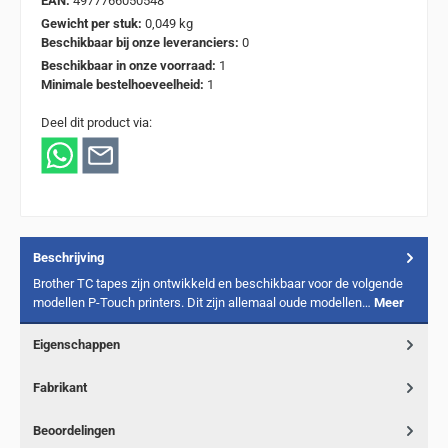
EAN:
4977766050548
Gewicht per stuk:
0,049 kg
Beschikbaar bij onze leveranciers:
0
Beschikbaar in onze voorraad:
1
Minimale bestelhoeveelheid:
1
Deel dit product via:
Beschrijving
Brother TC tapes zijn ontwikkeld en beschikbaar voor de volgende
modellen P-Touch printers. Dit zijn allemaal oude modellen…
Meer
Eigenschappen
Fabrikant
Beoordelingen