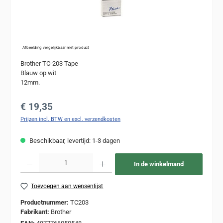
Afbeelding vergelijkbaar met product
Brother TC-203 Tape
Blauw op wit
12mm.
Normale prijs:
€ 19,35
Prijzen incl. BTW en excl. verzendkosten
Beschikbaar, levertijd: 1-3 dagen
Producthoeveelheid: Voer de gewenste hoeveelheid in of gebruik de knoppen om de
In de winkelmand
Toevoegen aan wensenlijst
Productnummer:
TC203
Fabrikant:
Brother