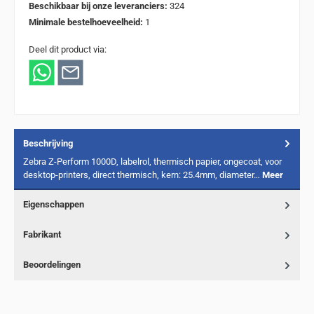
Beschikbaar bij onze leveranciers:
324
Minimale bestelhoeveelheid:
1
Deel dit product via:
Beschrijving
Zebra Z-Perform 1000D, labelrol, thermisch papier, ongecoat, voor
desktop-printers, direct thermisch, kern: 25.4mm, diameter…
Meer
Eigenschappen
Fabrikant
Beoordelingen