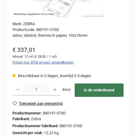
Afbeelding vergelijkbaar met product
Merk: ZEBRA
Productcode: 880191-076D
zebra, labelrol, thermisch papier, 102x76mm
Normale prijs:
€ 337,01
Inhoud:
12 rol
(€ 28,08 / 1 rol)
Prijzen incl. BTW en excl. verzendkosten
Beschikbaar in 3 dagen, levertijd 2-5 dagen
Producthoeveelheid: Voer de gewenste hoeveelheid in of gebruik de knoppen om de
doos
In de winkelmand
Toevoegen aan wensenlijst
Productnummer:
880191-076D
Fabrikant:
Zebra
Productnummer fabrikant:
880191-076D
Gewicht per stuk:
12,22 kg