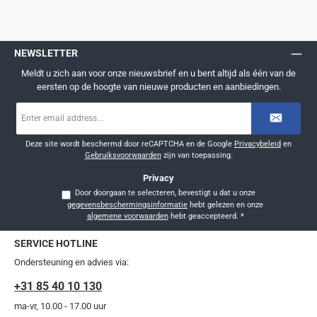
NEWSLETTER
Meldt u zich aan voor onze nieuwsbrief en u bent altijd als één van de
eersten op de hoogte van nieuwe producten en aanbiedingen.
E-
mailadres
*
Deze site wordt beschermd door reCAPTCHA en de Google
Privacybeleid
en
Gebruiksvoorwaarden
zijn van toepassing.
Privacy
Door doorgaan te selecteren, bevestigt u dat u onze
gegevensbeschermingsinformatie
hebt gelezen en onze
algemene voorwaarden
hebt geaccepteerd.
*
SERVICE HOTLINE
Ondersteuning en advies via:
+31 85 40 10 130
ma-vr, 10.00 - 17.00 uur