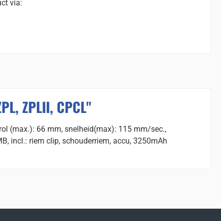
ct via:
ZPL, ZPLII, CPCL"
 rol (max.): 66 mm, snelheid(max): 115 mm/sec.,
B, incl.: riem clip, schouderriem, accu, 3250mAh