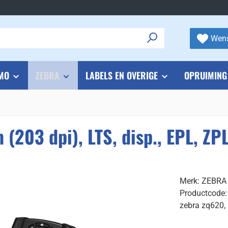
Wens
MO
ZEBRA
LABELS EN OVERIGE
OPRUIMING
(203 dpi), LTS, disp., EPL, ZPL
Merk: ZEBRA
Productcode
zebra zq620, b