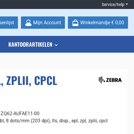
Service/help
Je hebt 0 items op je verlanglijstje
enlijst
Mijn Account
Winkelmandje
€ 0,00
KANTOORARTIKELEN
, ZPLII, CPCL
: ZQ62-AUFAE11-00
t, 8 dots/mm (203 dpi), lts, disp., epl, zpl, zplii, cpcl