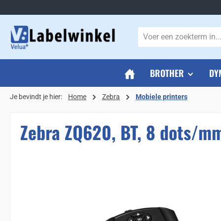
naar de hoofdinhoud
Ga naar de zoekopdracht
Ga naar de hoofdnavigatie
BROTHER
DY
Je bevindt je hier:
Home
Zebra
Mobiele printers
Zebra ZQ620, BT, 8 dots/mm 
Sla de afbeeldingengalerij over