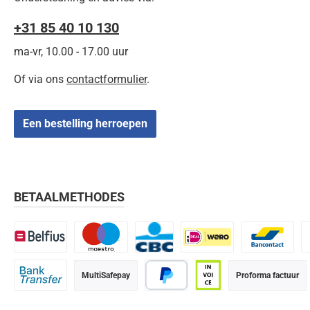
+31 85 40 10 130
ma-vr, 10.00 - 17.00 uur
Of via ons
contactformulier
.
Een bestelling herroepen
BETAALMETHODES
Belfius
Maestro
CBC
iDEAL | Wero
Bancontact
K
MultiSafepay
Proforma factuur
Bank transfer
PayPal
Op rekening (betaalter