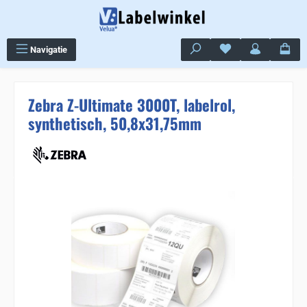
Ga naar de hoofdinhoud
Je hebt 0 items op j
Navigatie
Zebra Z-Ultimate 3000T, labelrol,
synthetisch, 50,8x31,75mm
Sla de afbeeldingengalerij over