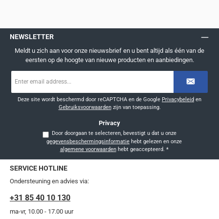
NEWSLETTER
Meldt u zich aan voor onze nieuwsbrief en u bent altijd als één van de
eersten op de hoogte van nieuwe producten en aanbiedingen.
E-
mailadres
*
Deze site wordt beschermd door reCAPTCHA en de Google
Privacybeleid
en
Gebruiksvoorwaarden
zijn van toepassing.
Privacy
Door doorgaan te selecteren, bevestigt u dat u onze
gegevensbeschermingsinformatie
hebt gelezen en onze
algemene voorwaarden
hebt geaccepteerd.
*
SERVICE HOTLINE
Ondersteuning en advies via:
+31 85 40 10 130
ma-vr, 10.00 - 17.00 uur