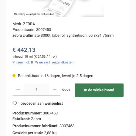
Afbeelding vergelijkbaar met product
Merk: ZEBRA
Productcode: 3007453
zebra z-ultimate 3000t, labelrol, synthetisch, 50,8x31,75mm
Normale prijs:
€ 442,13
Inhoud:
18 rol
(€ 24,56 / 1 rol)
Prijzen incl. BTW en excl. verzendkosten
Beschikbaar in 16 dagen, levertijd 2-5 dagen
Producthoeveelheid: Voer de gewenste hoeveelheid in of gebruik de knoppen om de
doos
In de winkelmand
Toevoegen aan wensenlijst
Productnummer:
3007453
Fabrikant:
Zebra
Productnummer fabrikant:
3007453
Gewicht per stuk:
2,88 kg