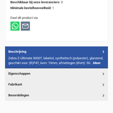
Beschikbaar bij onze leveranciers:
0
Minimale bestelhoeveelheid:
1
Deel dit product via:
Beschrijving
Zebra Z-Ultimate 3000T, labelrol, synthetisch (polyester), glanzend,
geschikt voor: (R)P4T, kern: 19mm, afmetingen (WxH): 50…
Meer
Eigenschappen
Fabrikant
Beoordelingen