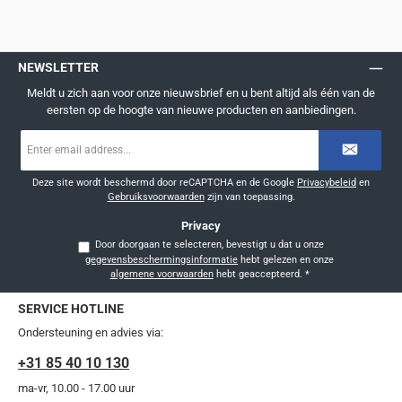
NEWSLETTER
Meldt u zich aan voor onze nieuwsbrief en u bent altijd als één van de
eersten op de hoogte van nieuwe producten en aanbiedingen.
E-
mailadres
*
Deze site wordt beschermd door reCAPTCHA en de Google
Privacybeleid
en
Gebruiksvoorwaarden
zijn van toepassing.
Privacy
Door doorgaan te selecteren, bevestigt u dat u onze
gegevensbeschermingsinformatie
hebt gelezen en onze
algemene voorwaarden
hebt geaccepteerd.
*
SERVICE HOTLINE
Ondersteuning en advies via:
+31 85 40 10 130
ma-vr, 10.00 - 17.00 uur