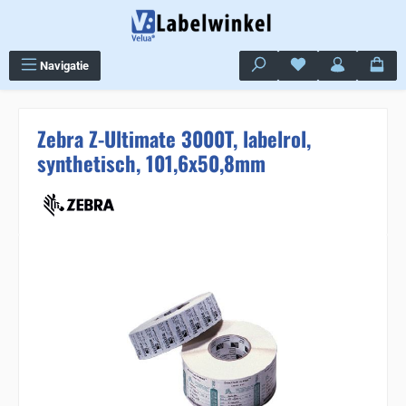
Ga naar de hoofdinhoud
Je hebt 0 items op j
Navigatie
Zebra Z-Ultimate 3000T, labelrol,
synthetisch, 101,6x50,8mm
Sla de afbeeldingengalerij over