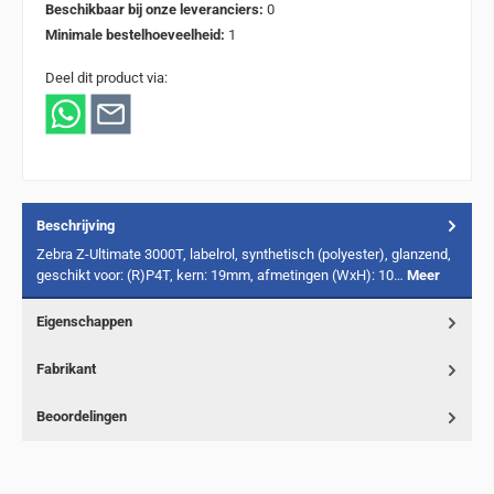
Beschikbaar bij onze leveranciers:
0
Minimale bestelhoeveelheid:
1
Deel dit product via:
Beschrijving
Zebra Z-Ultimate 3000T, labelrol, synthetisch (polyester), glanzend,
geschikt voor: (R)P4T, kern: 19mm, afmetingen (WxH): 10…
Meer
Eigenschappen
Fabrikant
Beoordelingen