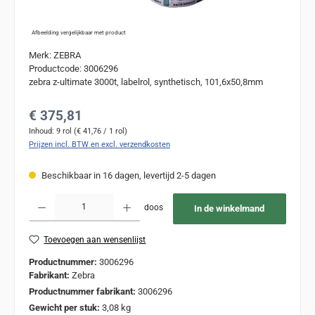
Afbeelding vergelijkbaar met product
Merk: ZEBRA
Productcode: 3006296
zebra z-ultimate 3000t, labelrol, synthetisch, 101,6x50,8mm
Normale prijs:
€ 375,81
Inhoud:
9 rol
(€ 41,76 / 1 rol)
Prijzen incl. BTW en excl. verzendkosten
Beschikbaar in 16 dagen, levertijd 2-5 dagen
Producthoeveelheid: Voer de gewenste hoeveelheid in of gebruik de knoppen om de
doos
In de winkelmand
Toevoegen aan wensenlijst
Productnummer:
3006296
Fabrikant:
Zebra
Productnummer fabrikant:
3006296
Gewicht per stuk:
3,08 kg