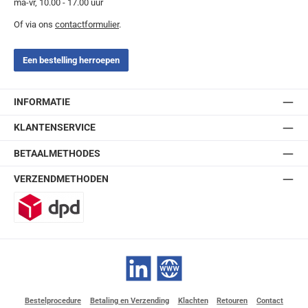
ma-vr, 10.00 - 17.00 uur
Of via ons
contactformulier
.
Een bestelling herroepen
INFORMATIE
KLANTENSERVICE
BETAALMETHODES
VERZENDMETHODEN
DPD
LinkedIn
Website
Bestelprocedure
Betaling en Verzending
Klachten
Retouren
Contact