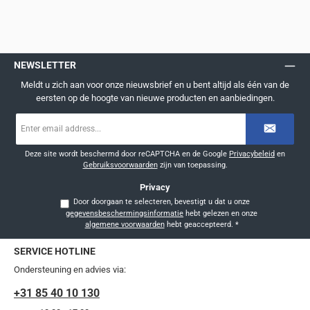
NEWSLETTER
Meldt u zich aan voor onze nieuwsbrief en u bent altijd als één van de
eersten op de hoogte van nieuwe producten en aanbiedingen.
E-
mailadres
*
Deze site wordt beschermd door reCAPTCHA en de Google
Privacybeleid
en
Gebruiksvoorwaarden
zijn van toepassing.
Privacy
Door doorgaan te selecteren, bevestigt u dat u onze
gegevensbeschermingsinformatie
hebt gelezen en onze
algemene voorwaarden
hebt geaccepteerd.
*
SERVICE HOTLINE
Ondersteuning en advies via:
+31 85 40 10 130