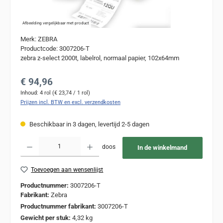
Afbeelding vergelijkbaar met product
Merk: ZEBRA
Productcode: 3007206-T
zebra z-select 2000t, labelrol, normaal papier, 102x64mm
Normale prijs:
€ 94,96
Inhoud:
4 rol
(€ 23,74 / 1 rol)
Prijzen incl. BTW en excl. verzendkosten
Beschikbaar in 3 dagen, levertijd 2-5 dagen
Producthoeveelheid: Voer de gewenste hoeveelheid in of gebruik de knoppen om de
doos
In de winkelmand
Toevoegen aan wensenlijst
Productnummer:
3007206-T
Fabrikant:
Zebra
Productnummer fabrikant:
3007206-T
Gewicht per stuk:
4,32 kg