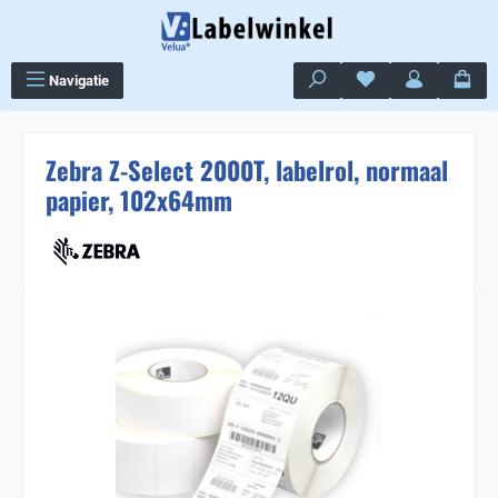
Ga naar de hoofdinhoud
Je hebt 0 items op j
Navigatie
Zebra Z-Select 2000T, labelrol, normaal
papier, 102x64mm
Sla de afbeeldingengalerij over