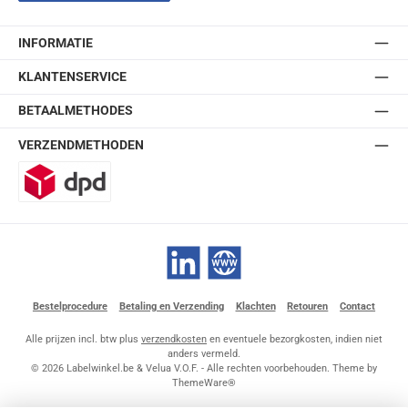
INFORMATIE
KLANTENSERVICE
BETAALMETHODES
VERZENDMETHODEN
DPD
LinkedIn
Website
Bestelprocedure
Betaling en Verzending
Klachten
Retouren
Contact
Alle prijzen incl. btw plus
verzendkosten
en eventuele bezorgkosten, indien niet
anders vermeld.
© 2026 Labelwinkel.be & Velua V.O.F. - Alle rechten voorbehouden. Theme by
ThemeWare®