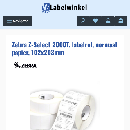
Ga naar de hoofdinhoud
Je hebt 0 items op j
Navigatie
Zebra Z-Select 2000T, labelrol, normaal
papier, 102x203mm
Sla de afbeeldingengalerij over