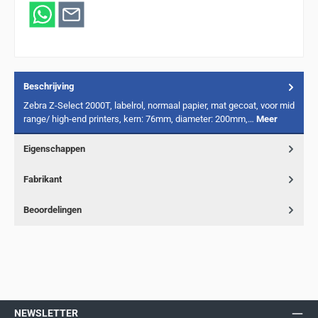
Beschrijving
Zebra Z-Select 2000T, labelrol, normaal papier, mat gecoat, voor mid
range/ high-end printers, kern: 76mm, diameter: 200mm,…
Meer
Eigenschappen
Fabrikant
Beoordelingen
NEWSLETTER