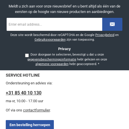
Meldt u zich aan voor onze nieuwsbrief en u bent altijd als één van de
eersten op de hoogte van nieuwe producten en aanbiedingen.
E-
mailadres
*
Deze site wordt beschermd door reCAPTCHA en de Google
Privacybeleid
en
Gebruiksvoorwaarden
zijn van toepassing.
Privacy
Door doorgaan te selecteren, bevestigt u dat u onze
gegevensbeschermingsinformatie
hebt gelezen en onze
algemene voorwaarden
hebt geaccepteerd.
*
SERVICE HOTLINE
Ondersteuning en advies via:
+31 85 40 10 130
ma-vr, 10.00 - 17.00 uur
Of via ons
contactformulier
.
Een bestelling herroepen