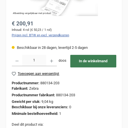
Afbeelding vergelijkbaar met product
Normale prijs:
€ 200,91
Inhoud:
4 rol
(€ 50,23 / 1 rol)
Prijzen incl. BTW en excl. verzendkosten
Beschikbaar in 28 dagen, levertijd 2-5 dagen
Producthoeveelheid: Voer de gewenste hoeveelheid in of gebruik de knoppen om de
doos
In de winkelmand
Toevoegen aan wensenlijst
Productnummer:
880134-203
Fabrikant:
Zebra
Productnummer fabrikant:
880134-203
Gewicht per stuk:
9,04 kg
Beschikbaar bij onze leveranciers:
0
Minimale bestelhoeveelheid:
1
Deel dit product via: