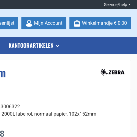
Service/help
Je hebt 0 items op je verlanglijstje
enlijst
Mijn Account
Winkelmandje
€ 0,00
KANTOORARTIKELEN
mm
: 3006322
t 2000t, labelrol, normaal papier, 102x152mm
:
88