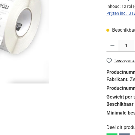
Inhoud:
12 rol
(
Prijzen incl. B
Beschikbaar
Producthoeveelh
Toevoegen aa
Productnum
Fabrikant:
Ze
Productnumm
Gewicht per 
Beschikbaar 
Minimale bes
Deel dit produ