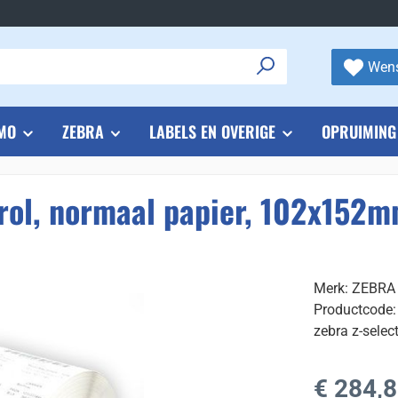
Wens
MO
ZEBRA
LABELS EN OVERIGE
OPRUIMING
lrol, normaal papier, 102x152
Merk: ZEBRA
Productcode
zebra z-selec
Normale prijs
€ 284,