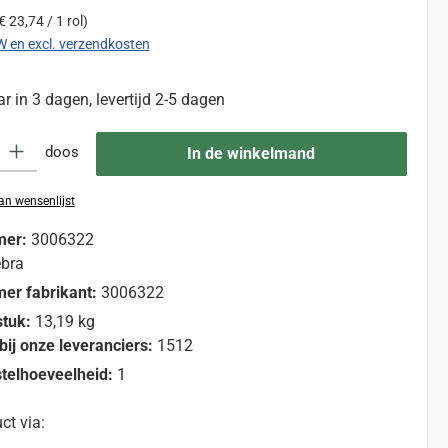
€ 23,74 / 1 rol)
TW en excl. verzendkosten
 in 3 dagen, levertijd 2-5 dagen
eid: Voer de gewenste hoeveelheid in of gebruik de knoppen om de hoevee
doos
In de winkelmand
n wensenlijst
mer:
3006322
bra
er fabrikant:
3006322
stuk:
13,19 kg
bij onze leveranciers:
1512
telhoeveelheid:
1
ct via: