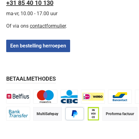
+31 85 40 10 130
ma-vr, 10.00 - 17.00 uur
Of via ons
contactformulier
.
Een bestelling herroepen
BETAALMETHODES
Belfius
Maestro
CBC
iDEAL | Wero
Bancontact
K
MultiSafepay
Proforma factuur
Bank transfer
PayPal
Op rekening (betaalter