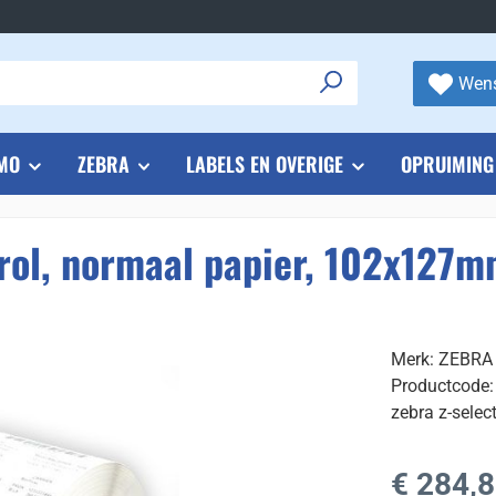
Wens
MO
ZEBRA
LABELS EN OVERIGE
OPRUIMING
lrol, normaal papier, 102x127
Merk: ZEBRA
Productcode:
zebra z-selec
Normale prijs
€ 284,