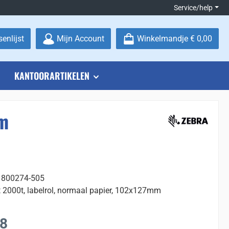
Service/help
Je hebt 0 items op je verlanglijstje
enlijst
Mijn Account
Winkelmandje
€ 0,00
KANTOORARTIKELEN
mm
 800274-505
t 2000t, labelrol, normaal papier, 102x127mm
:
88