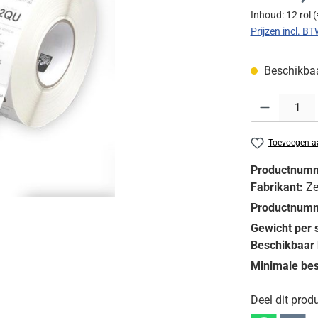
Inhoud:
12 rol
(
Prijzen incl. B
Beschikbaar
Producthoeveelh
Toevoegen aa
Productnum
Fabrikant:
Ze
Productnumm
Gewicht per 
Beschikbaar 
Minimale bes
Deel dit produ