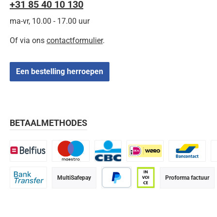
+31 85 40 10 130
ma-vr, 10.00 - 17.00 uur
Of via ons
contactformulier
.
Een bestelling herroepen
BETAALMETHODES
Belfius
Maestro
CBC
iDEAL | Wero
Bancontact
K
MultiSafepay
Proforma factuur
Bank transfer
PayPal
Op rekening (betaalter