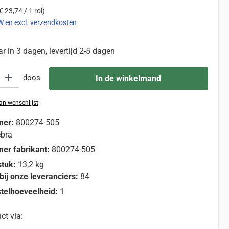
€ 23,74 / 1 rol)
TW en excl. verzendkosten
 in 3 dagen, levertijd 2-5 dagen
eid: Voer de gewenste hoeveelheid in of gebruik de knoppen om de hoevee
doos
In de winkelmand
n wensenlijst
mer:
800274-505
bra
er fabrikant:
800274-505
stuk:
13,2 kg
bij onze leveranciers:
84
telhoeveelheid:
1
ct via: