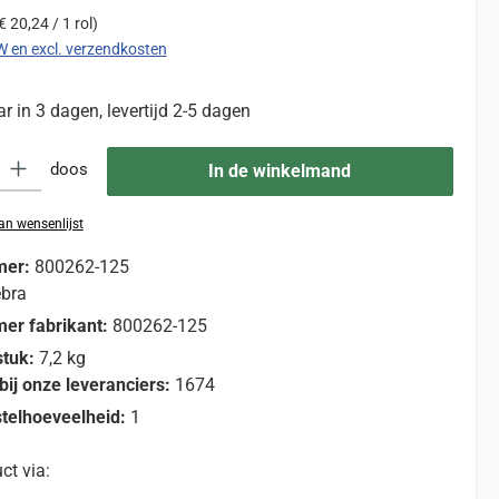
€ 20,24 / 1 rol)
TW en excl. verzendkosten
 in 3 dagen, levertijd 2-5 dagen
eid: Voer de gewenste hoeveelheid in of gebruik de knoppen om de hoevee
doos
In de winkelmand
n wensenlijst
mer:
800262-125
bra
er fabrikant:
800262-125
stuk:
7,2 kg
bij onze leveranciers:
1674
telhoeveelheid:
1
ct via: