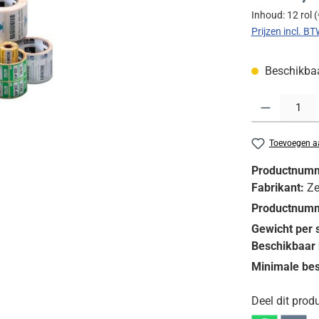
Inhoud:
12 rol
(
Prijzen incl. B
Beschikbaar
Producthoeveelh
Toevoegen aa
Productnum
Fabrikant:
Ze
Productnumm
Gewicht per 
Beschikbaar 
Minimale bes
Deel dit produ