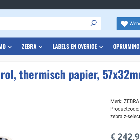
Wens
MO
ZEBRA
LABELS EN OVERIGE
OPRUIMING
lrol, thermisch papier, 57x32
Merk: ZEBRA
Productcode:
zebra z-selec
Normale prijs
€ 242,