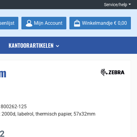
Service/help
Je hebt 0 items op je verlanglijstje
enlijst
Mijn Account
Winkelmandje
€ 0,00
KANTOORARTIKELEN
mm
 800262-125
t 2000d, labelrol, thermisch papier, 57x32mm
:
92