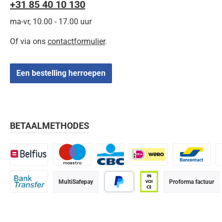
+31 85 40 10 130
ma-vr, 10.00 - 17.00 uur
Of via ons
contactformulier
.
Een bestelling herroepen
BETAALMETHODES
Belfius
Maestro
CBC
iDEAL | Wero
Bancontact
K
MultiSafepay
Proforma factuur
Bank transfer
PayPal
Op rekening (betaalter