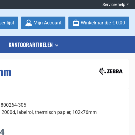
Service/help
Je hebt 0 items op je verlanglijstje
enlijst
Mijn Account
Winkelmandje
€ 0,00
KANTOORARTIKELEN
6mm
 800264-305
t 2000d, labelrol, thermisch papier, 102x76mm
:
24