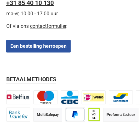
+31 85 40 10 130
ma-vr, 10.00 - 17.00 uur
Of via ons
contactformulier
.
Een bestelling herroepen
BETAALMETHODES
Belfius
Maestro
CBC
iDEAL | Wero
Bancontact
K
MultiSafepay
Proforma factuur
Bank transfer
PayPal
Op rekening (betaalter