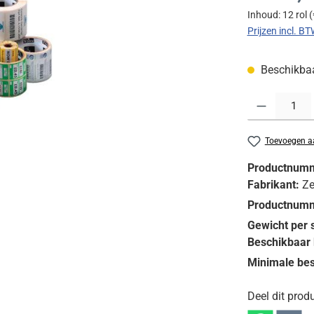
Inhoud:
12 rol
(
Prijzen incl. B
Beschikbaar
Producthoeveelh
Toevoegen aa
Productnum
Fabrikant:
Ze
Productnumm
Gewicht per 
Beschikbaar 
Minimale bes
Deel dit produ