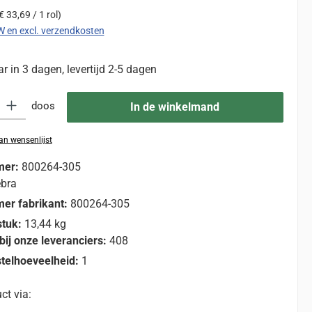
€ 33,69 / 1 rol)
TW en excl. verzendkosten
 in 3 dagen, levertijd 2-5 dagen
eid: Voer de gewenste hoeveelheid in of gebruik de knoppen om de hoevee
doos
In de winkelmand
n wensenlijst
mer:
800264-305
bra
er fabrikant:
800264-305
stuk:
13,44 kg
bij onze leveranciers:
408
telhoeveelheid:
1
ct via: