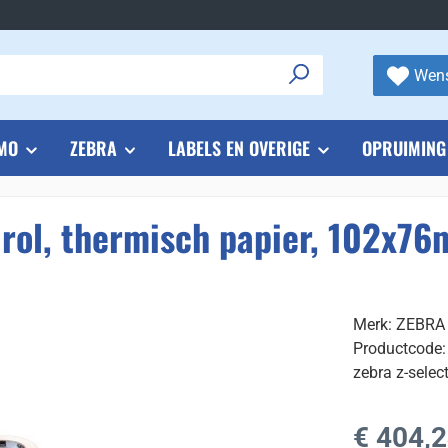
Wens
MO
ZEBRA
LABELS EN OVERIGE
OPRUIMING
lrol, thermisch papier, 102x7
Merk: ZEBRA
Productcode:
zebra z-selec
Normale prijs
€ 404,