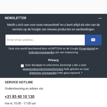
NEWSLETTER
Meldt u zich aan voor onze nieuwsbrief en u bent altijd als één van de
eersten op de hoogte van nieuwe producten en aanbiedingen.
E-
mailadres
*
Deze site wordt beschermd door reCAPTCHA en de Google
Privacybeleid
en
Gebruiksvoorwaarden
zijn van toepassing.
Privacy
Door doorgaan te selecteren, bevestigt u dat u onze
gegevensbeschermingsinformatie
hebt gelezen en onze
algemene voorwaarden
hebt geaccepteerd.
*
SERVICE HOTLINE
Ondersteuning en advies via:
+31 85 40 10 130
ma-vr, 10.00 - 17.00 uur