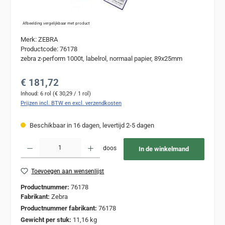
Afbeelding vergelijkbaar met product
Merk: ZEBRA
Productcode: 76178
zebra z-perform 1000t, labelrol, normaal papier, 89x25mm
Normale prijs:
€ 181,72
Inhoud:
6 rol
(€ 30,29 / 1 rol)
Prijzen incl. BTW en excl. verzendkosten
Beschikbaar in 16 dagen, levertijd 2-5 dagen
Producthoeveelheid: Voer de gewenste hoeveelheid in of gebruik de knoppen om de
doos
In de winkelmand
Toevoegen aan wensenlijst
Productnummer:
76178
Fabrikant:
Zebra
Productnummer fabrikant:
76178
Gewicht per stuk:
11,16 kg