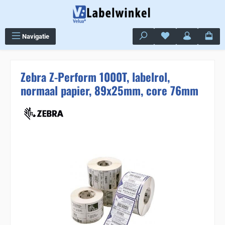
Ga naar de hoofdinhoud
Je hebt 0 items op j
Navigatie
Zebra Z-Perform 1000T, labelrol,
normaal papier, 89x25mm, core 76mm
Sla de afbeeldingengalerij over