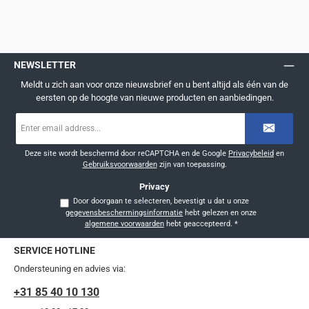
NEWSLETTER
Meldt u zich aan voor onze nieuwsbrief en u bent altijd als één van de
eersten op de hoogte van nieuwe producten en aanbiedingen.
E-
mailadres
*
Deze site wordt beschermd door reCAPTCHA en de Google
Privacybeleid
en
Gebruiksvoorwaarden
zijn van toepassing.
Privacy
Door doorgaan te selecteren, bevestigt u dat u onze
gegevensbeschermingsinformatie
hebt gelezen en onze
algemene voorwaarden
hebt geaccepteerd.
*
SERVICE HOTLINE
Ondersteuning en advies via:
+31 85 40 10 130