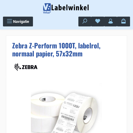
Ga naar de hoofdinhoud
Je hebt 0 items op j
Navigatie
Zebra Z-Perform 1000T, labelrol,
normaal papier, 57x32mm
Sla de afbeeldingengalerij over