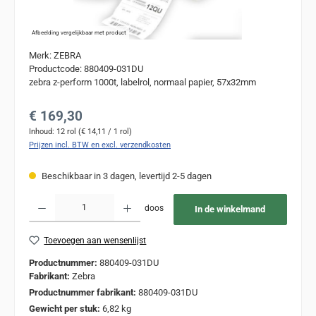
Afbeelding vergelijkbaar met product
Merk: ZEBRA
Productcode: 880409-031DU
zebra z-perform 1000t, labelrol, normaal papier, 57x32mm
Normale prijs:
€ 169,30
Inhoud:
12 rol
(€ 14,11 / 1 rol)
Prijzen incl. BTW en excl. verzendkosten
Beschikbaar in 3 dagen, levertijd 2-5 dagen
Producthoeveelheid: Voer de gewenste hoeveelheid in of gebruik de knoppen om de
doos
In de winkelmand
Toevoegen aan wensenlijst
Productnummer:
880409-031DU
Fabrikant:
Zebra
Productnummer fabrikant:
880409-031DU
Gewicht per stuk:
6,82 kg