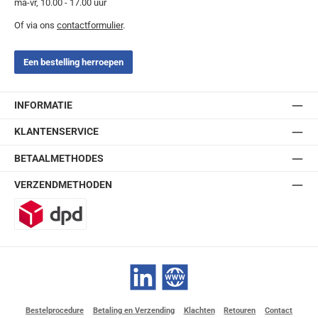
ma-vr, 10.00 - 17.00 uur
Of via ons
contactformulier
.
Een bestelling herroepen
INFORMATIE
KLANTENSERVICE
BETAALMETHODES
VERZENDMETHODEN
DPD
LinkedIn
Website
Bestelprocedure
Betaling en Verzending
Klachten
Retouren
Contact