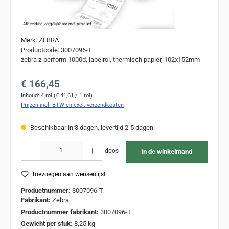
Afbeelding vergelijkbaar met product
Merk: ZEBRA
Productcode: 3007096-T
zebra z-perform 1000d, labelrol, thermisch papier, 102x152mm
Normale prijs:
€ 166,45
Inhoud:
4 rol
(€ 41,61 / 1 rol)
Prijzen incl. BTW en excl. verzendkosten
Beschikbaar in 3 dagen, levertijd 2-5 dagen
Producthoeveelheid: Voer de gewenste hoeveelheid in of gebruik de knoppen om de
doos
In de winkelmand
Toevoegen aan wensenlijst
Productnummer:
3007096-T
Fabrikant:
Zebra
Productnummer fabrikant:
3007096-T
Gewicht per stuk:
8,25 kg