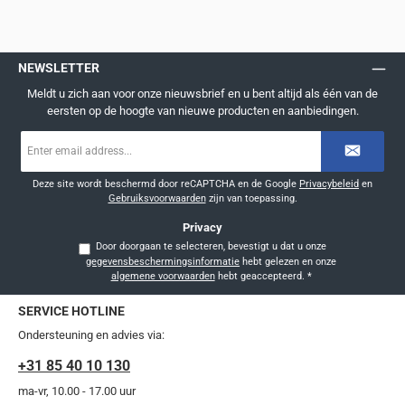
NEWSLETTER
Meldt u zich aan voor onze nieuwsbrief en u bent altijd als één van de
eersten op de hoogte van nieuwe producten en aanbiedingen.
E-
mailadres
*
Deze site wordt beschermd door reCAPTCHA en de Google
Privacybeleid
en
Gebruiksvoorwaarden
zijn van toepassing.
Privacy
Door doorgaan te selecteren, bevestigt u dat u onze
gegevensbeschermingsinformatie
hebt gelezen en onze
algemene voorwaarden
hebt geaccepteerd.
*
SERVICE HOTLINE
Ondersteuning en advies via:
+31 85 40 10 130
ma-vr, 10.00 - 17.00 uur