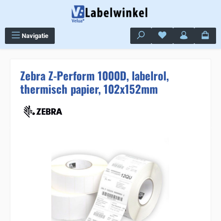
Ga naar de hoofdinhoud
Je hebt 0 items op j
Navigatie
Zebra Z-Perform 1000D, labelrol,
thermisch papier, 102x152mm
Sla de afbeeldingengalerij over