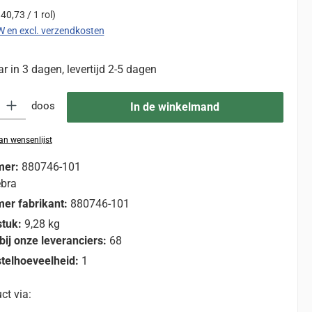
 40,73 / 1 rol)
TW en excl. verzendkosten
 in 3 dagen, levertijd 2-5 dagen
eid: Voer de gewenste hoeveelheid in of gebruik de knoppen om de hoevee
doos
In de winkelmand
n wensenlijst
mer:
880746-101
bra
er fabrikant:
880746-101
stuk:
9,28 kg
bij onze leveranciers:
68
telhoeveelheid:
1
ct via: