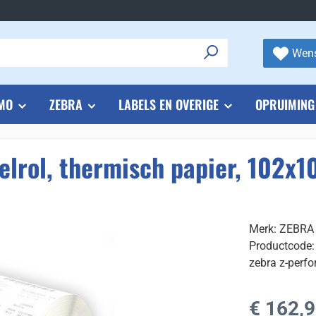
Wens
MO
ZEBRA
LABELS EN OVERIGE
OPRUIMING
elrol, thermisch papier, 102
Merk: ZEBRA
Productcode:
zebra z-perfo
Normale prijs
€ 162,