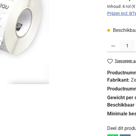
Inhoud:
4 rol
(€
Prijzen incl. B
Beschikbaar
Producthoeveelh
Toevoegen aa
Productnum
Fabrikant:
Ze
Productnumm
Gewicht per 
Beschikbaar 
Minimale bes
Deel dit produ