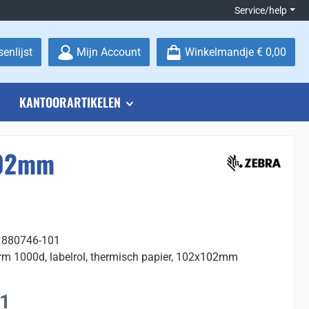
Service/help
Je hebt 0 items op je verlanglijstje
enlijst
Mijn Account
Winkelmandje
€ 0,00
KANTOORARTIKELEN
x102mm
 880746-101
rm 1000d, labelrol, thermisch papier, 102x102mm
:
91