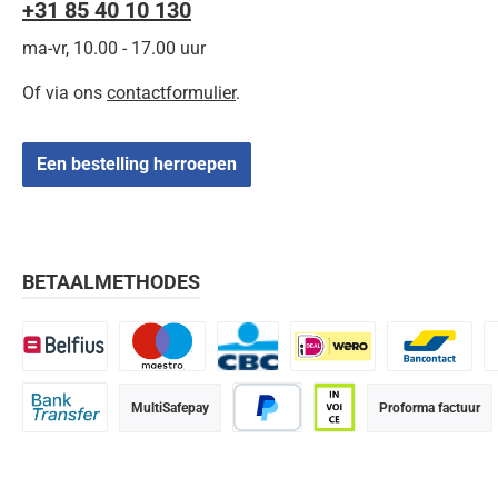
+31 85 40 10 130
ma-vr, 10.00 - 17.00 uur
Of via ons
contactformulier
.
Een bestelling herroepen
BETAALMETHODES
Belfius
Maestro
CBC
iDEAL | Wero
Bancontact
K
MultiSafepay
Proforma factuur
Bank transfer
PayPal
Op rekening (betaalter