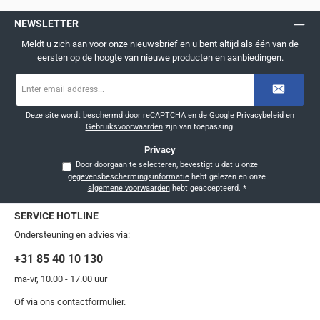
NEWSLETTER
Meldt u zich aan voor onze nieuwsbrief en u bent altijd als één van de
eersten op de hoogte van nieuwe producten en aanbiedingen.
E-
mailadres
*
Deze site wordt beschermd door reCAPTCHA en de Google
Privacybeleid
en
Gebruiksvoorwaarden
zijn van toepassing.
Privacy
Door doorgaan te selecteren, bevestigt u dat u onze
gegevensbeschermingsinformatie
hebt gelezen en onze
algemene voorwaarden
hebt geaccepteerd.
*
SERVICE HOTLINE
Ondersteuning en advies via:
+31 85 40 10 130
ma-vr, 10.00 - 17.00 uur
Of via ons
contactformulier
.