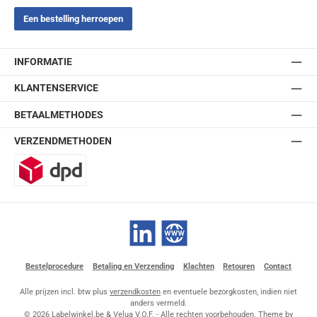
Een bestelling herroepen
INFORMATIE
KLANTENSERVICE
BETAALMETHODES
VERZENDMETHODEN
DPD
LinkedIn
Website
Bestelprocedure
Betaling en Verzending
Klachten
Retouren
Contact
Alle prijzen incl. btw plus
verzendkosten
en eventuele bezorgkosten, indien niet
anders vermeld.
© 2026 Labelwinkel.be & Velua V.O.F. - Alle rechten voorbehouden. Theme by