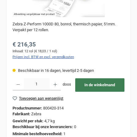
Afbeelding vergelijkbaar met product
Zebra Z-Perform 1000D 80, bonrol, thermisch papier, 51mm.
Verpakt per 12 rollen.
Normale prijs:
€ 216,35
Inhoud:
12 rol
(€ 18,03 / 1 rol)
Prijzen incl. BTW en excl. verzendkosten
Beschikbaar in 16 dagen, levertijd 2-5 dagen
Producthoeveelheid: Voer de gewenste hoeveelheid in of gebruik de knoppen om de
doos
In de winkelmand
Toevoegen aan wensenlijst
Productnummer:
800420-314
Fabrikant:
Zebra
Gewicht per stuk:
4,7 kg
Beschikbaar bij onze leveranciers:
0
Minimale bestelhoeveelheid:
1