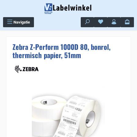
Ga naar de hoofdinhoud
Je hebt 0 items op j
Navigatie
Zebra Z-Perform 1000D 80, bonrol,
thermisch papier, 51mm
Sla de afbeeldingengalerij over