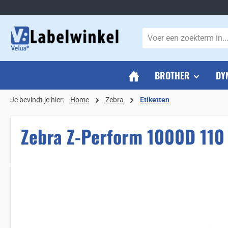
naar de hoofdinhoud
Ga naar de zoekopdracht
Ga naar de hoofdnavigatie
BROTHER
DY
Je bevindt je hier:
Home
Zebra
Etiketten
Zebra Z-Perform 1000D 110 
Sla de afbeeldingengalerij over