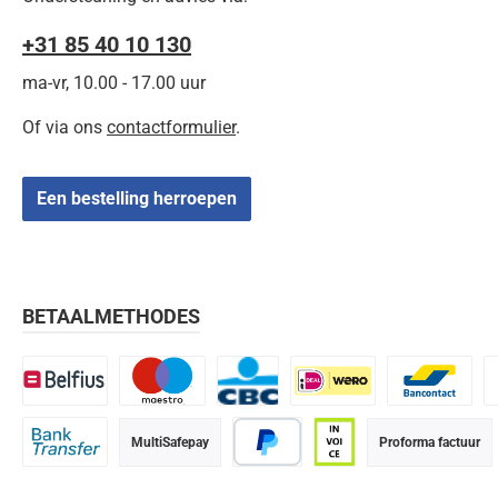
+31 85 40 10 130
ma-vr, 10.00 - 17.00 uur
Of via ons
contactformulier
.
Een bestelling herroepen
BETAALMETHODES
Belfius
Maestro
CBC
iDEAL | Wero
Bancontact
K
MultiSafepay
Proforma factuur
Bank transfer
PayPal
Op rekening (betaalter