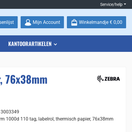
Service/help
Je hebt 0 items op je verlanglijstje
enlijst
Mijn Account
Winkelmandje
€ 0,00
KANTOORARTIKELEN
er, 76x38mm
: 3003349
rm 1000d 110 tag, labelrol, thermisch papier, 76x38mm