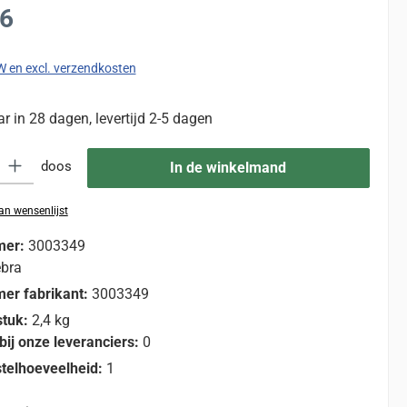
:
16
TW en excl. verzendkosten
 in 28 dagen, levertijd 2-5 dagen
eid: Voer de gewenste hoeveelheid in of gebruik de knoppen om de hoevee
doos
In de winkelmand
n wensenlijst
mer:
3003349
bra
er fabrikant:
3003349
stuk:
2,4 kg
bij onze leveranciers:
0
telhoeveelheid:
1