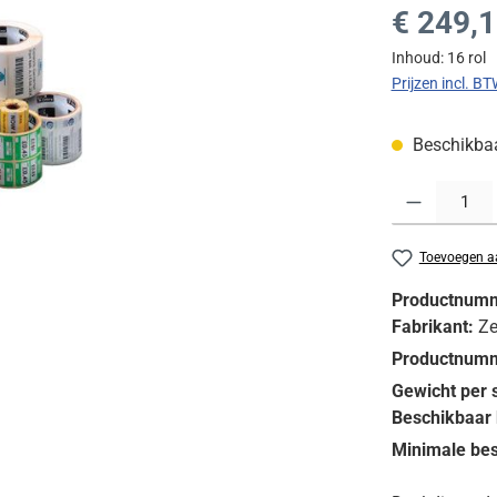
Normale prijs
€ 249,
Inhoud:
16 rol
Prijzen incl. B
Beschikbaar
Producthoeveelh
Toevoegen aa
Productnum
Fabrikant:
Ze
Productnumm
Gewicht per 
Beschikbaar 
Minimale bes