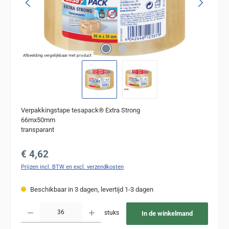
Afbeelding vergelijkbaar met product
Verpakkingstape tesapack® Extra Strong
66mx50mm
transparant
Normale prijs:
€ 4,62
Prijzen incl. BTW en excl. verzendkosten
Beschikbaar in 3 dagen, levertijd 1-3 dagen
Producthoeveelheid: Voer de gewenste hoeveelheid in of gebruik de knoppen om de
stuks
In de winkelmand