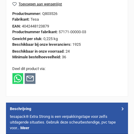
Toevoegen aan wensenlijst
Productnummer:
Q803526
Fabrikant:
Tesa
EAN:
4042448123879
Productnummer fabrikant:
57171-00000-03
Gewicht per stuk:
0,225 kg
Beschikbaar bij onze leveranciers:
1925
Beschikbaar in onze voorraad:
24
Minimale bestelhoeveelheid:
36
Deel dit product via:
Beschrijving
tesapack® Extra Strong is een verpakkingstape voor zelfs
uitdagende situaties. Gebruik deze scheurbestendige, pvc tape
voor…
Meer