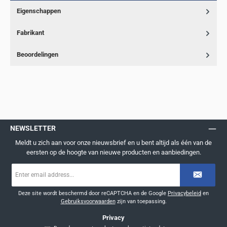
Eigenschappen
Fabrikant
Beoordelingen
NEWSLETTER
Meldt u zich aan voor onze nieuwsbrief en u bent altijd als één van de
eersten op de hoogte van nieuwe producten en aanbiedingen.
E-
mailadres
*
Deze site wordt beschermd door reCAPTCHA en de Google
Privacybeleid
en
Gebruiksvoorwaarden
zijn van toepassing.
Privacy