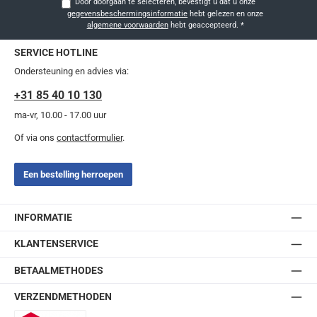
Door doorgaan te selecteren, bevestigt u dat u onze
gegevensbeschermingsinformatie
hebt gelezen en onze
algemene voorwaarden
hebt geaccepteerd.
*
SERVICE HOTLINE
Ondersteuning en advies via:
+31 85 40 10 130
ma-vr, 10.00 - 17.00 uur
Of via ons
contactformulier
.
Een bestelling herroepen
INFORMATIE
KLANTENSERVICE
BETAALMETHODES
VERZENDMETHODEN