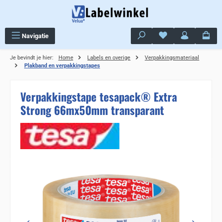
Ga naar de hoofdinhoud
Je hebt 0 items op j
Navigatie
Je bevindt je hier:
Home
Labels en overige
Verpakkingsmateriaal
Plakband en verpakkingstapes
Verpakkingstape tesapack® Extra
Strong 66mx50mm transparant
Sla de afbeeldingengalerij over