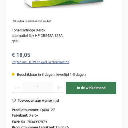
Afbeelding vergelijkbaar met product
Tonercartridge Xerox
alternatief tbv HP CB542A 125A
geel
Normale prijs:
€ 18,05
Prijzen incl. BTW en excl. verzendkosten
Beschikbaar in 3 dagen, levertijd 1-3 dagen
Producthoeveelheid: Voer de gewenste hoeveelheid in of gebruik de knoppen om de
In de winkelmand
Toevoegen aan wensenlijst
Productnummer:
Q404127
Fabrikant:
Xerox
EAN:
5017534997879
Productnummer fabrikant:
CB542A