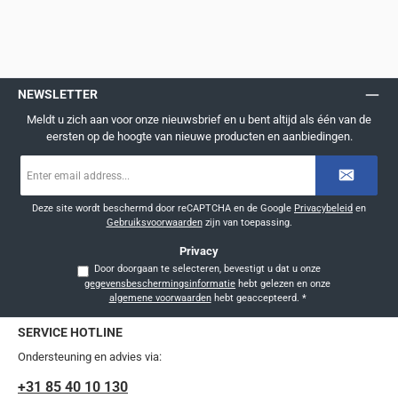
NEWSLETTER
Meldt u zich aan voor onze nieuwsbrief en u bent altijd als één van de
eersten op de hoogte van nieuwe producten en aanbiedingen.
E-
mailadres
*
Deze site wordt beschermd door reCAPTCHA en de Google
Privacybeleid
en
Gebruiksvoorwaarden
zijn van toepassing.
Privacy
Door doorgaan te selecteren, bevestigt u dat u onze
gegevensbeschermingsinformatie
hebt gelezen en onze
algemene voorwaarden
hebt geaccepteerd.
*
SERVICE HOTLINE
Ondersteuning en advies via:
+31 85 40 10 130