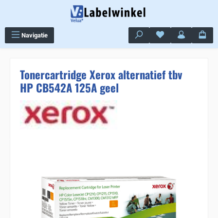
Ga naar de hoofdinhoud
Je hebt 0 items op j
Navigatie
Tonercartridge Xerox alternatief tbv
HP CB542A 125A geel
Sla de afbeeldingengalerij over