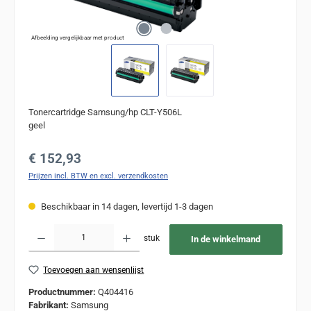
Afbeelding vergelijkbaar met product
Tonercartridge Samsung/hp CLT-Y506L
geel
Normale prijs:
€ 152,93
Prijzen incl. BTW en excl. verzendkosten
Beschikbaar in 14 dagen, levertijd 1-3 dagen
Producthoeveelheid: Voer de gewenste hoeveelheid in of gebruik de knoppen om de
stuk
In de winkelmand
Toevoegen aan wensenlijst
Productnummer:
Q404416
Fabrikant:
Samsung