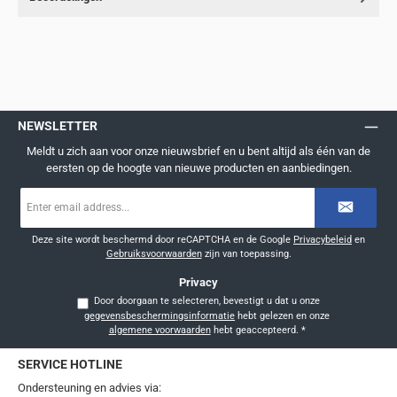
NEWSLETTER
Meldt u zich aan voor onze nieuwsbrief en u bent altijd als één van de
eersten op de hoogte van nieuwe producten en aanbiedingen.
E-
mailadres
*
Deze site wordt beschermd door reCAPTCHA en de Google
Privacybeleid
en
Gebruiksvoorwaarden
zijn van toepassing.
Privacy
Door doorgaan te selecteren, bevestigt u dat u onze
gegevensbeschermingsinformatie
hebt gelezen en onze
algemene voorwaarden
hebt geaccepteerd.
*
SERVICE HOTLINE
Ondersteuning en advies via: