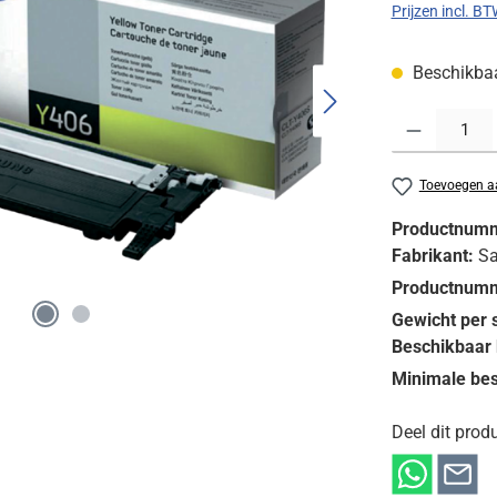
Prijzen incl. B
Beschikbaar
Producthoeveelh
Toevoegen aa
Productnum
Fabrikant:
S
Productnumm
Gewicht per 
Beschikbaar 
Minimale bes
Deel dit produ