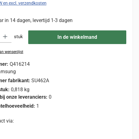
TW en excl. verzendkosten
 in 14 dagen, levertijd 1-3 dagen
eid: Voer de gewenste hoeveelheid in of gebruik de knoppen om de hoevee
stuk
In de winkelmand
n wensenlijst
mer:
Q416214
amsung
er fabrikant:
SU462A
stuk:
0,818 kg
bij onze leveranciers:
0
telhoeveelheid:
1
ct via: