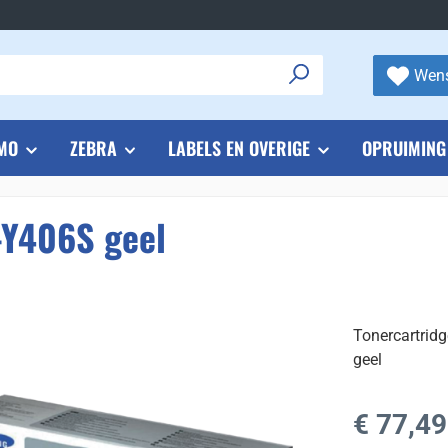
Wens
MO
ZEBRA
LABELS EN OVERIGE
OPRUIMING
-Y406S geel
Tonercartri
geel
Normale prijs
€ 77,49