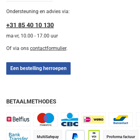
Ondersteuning en advies via:
+31 85 40 10 130
ma-vr, 10.00 - 17.00 uur
Of via ons
contactformulier
.
Een bestelling herroepen
BETAALMETHODES
Belfius
Maestro
CBC
iDEAL | Wero
Bancontact
K
MultiSafepay
Proforma factuur