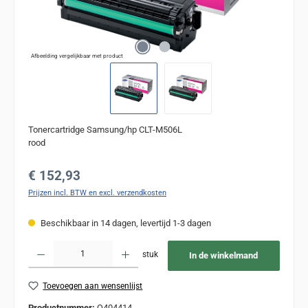
Afbeelding vergelijkbaar met product
Tonercartridge Samsung/hp CLT-M506L
rood
Normale prijs:
€ 152,93
Prijzen incl. BTW en excl. verzendkosten
Beschikbaar in 14 dagen, levertijd 1-3 dagen
Producthoeveelheid: Voer de gewenste hoeveelheid in of gebruik de knoppen om de
stuk
In de winkelmand
Toevoegen aan wensenlijst
Productnummer:
Q404414