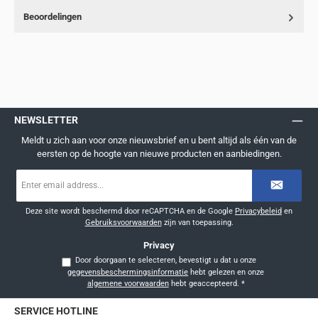
Beoordelingen
NEWSLETTER
Meldt u zich aan voor onze nieuwsbrief en u bent altijd als één van de
eersten op de hoogte van nieuwe producten en aanbiedingen.
E-
mailadres
*
Deze site wordt beschermd door reCAPTCHA en de Google
Privacybeleid
en
Gebruiksvoorwaarden
zijn van toepassing.
Privacy
Door doorgaan te selecteren, bevestigt u dat u onze
gegevensbeschermingsinformatie
hebt gelezen en onze
algemene voorwaarden
hebt geaccepteerd.
*
SERVICE HOTLINE