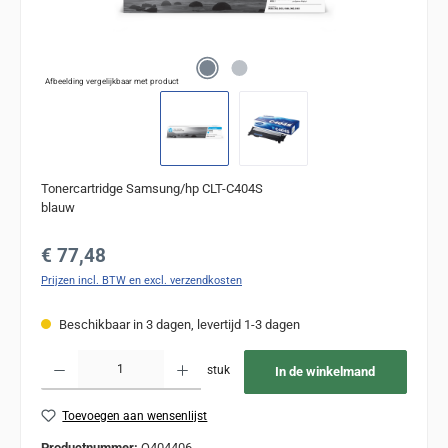
Afbeelding vergelijkbaar met product
Tonercartridge Samsung/hp CLT-C404S
blauw
Normale prijs:
€ 77,48
Prijzen incl. BTW en excl. verzendkosten
Beschikbaar in 3 dagen, levertijd 1-3 dagen
Producthoeveelheid: Voer de gewenste hoeveelheid in of gebruik de knoppen om de
stuk
In de winkelmand
Toevoegen aan wensenlijst
Productnummer:
Q404406