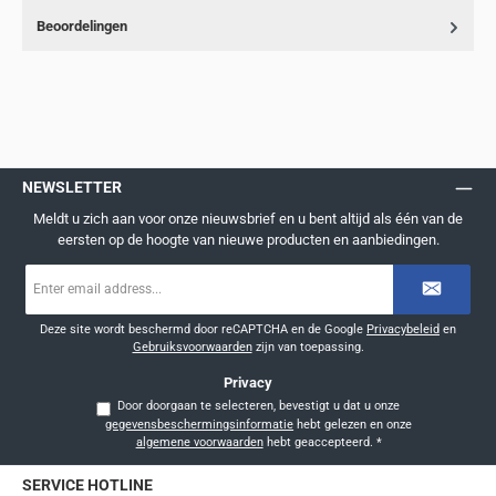
Beoordelingen
NEWSLETTER
Meldt u zich aan voor onze nieuwsbrief en u bent altijd als één van de
eersten op de hoogte van nieuwe producten en aanbiedingen.
E-
mailadres
*
Deze site wordt beschermd door reCAPTCHA en de Google
Privacybeleid
en
Gebruiksvoorwaarden
zijn van toepassing.
Privacy
Door doorgaan te selecteren, bevestigt u dat u onze
gegevensbeschermingsinformatie
hebt gelezen en onze
algemene voorwaarden
hebt geaccepteerd.
*
SERVICE HOTLINE