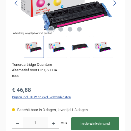
Afbeelding vergelijkbaar met product
Tonercartridge Quantore
Alternatief voor HP Q6003A
rood
Normale prijs:
€ 46,88
Prijzen incl. BTW en excl. verzendkosten
Beschikbaar in 3 dagen, levertijd 1-3 dagen
Producthoeveelheid: Voer de gewenste hoeveelheid in of gebruik de knoppen om de
stuk
In de winkelmand