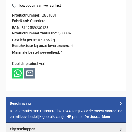
Toevoegen aan wensenlijst
Productnummer:
Q851081
Fabrikant:
Quantore
EAN:
3112539230128
Productnummer fabrikant:
Q6003A
Gewicht per stuk:
0,85 kg
Beschikbaar bij onze leveranciers:
6
Minimale bestelhoeveelheid:
1
Deel dit product via:
Beschrijving
Dit alternatief van Quantore tbv 124A zorgt voor de meest voordelige
en milieuvriendelijk gebruik van je HP printer. De docu…
Meer
Eigenschappen