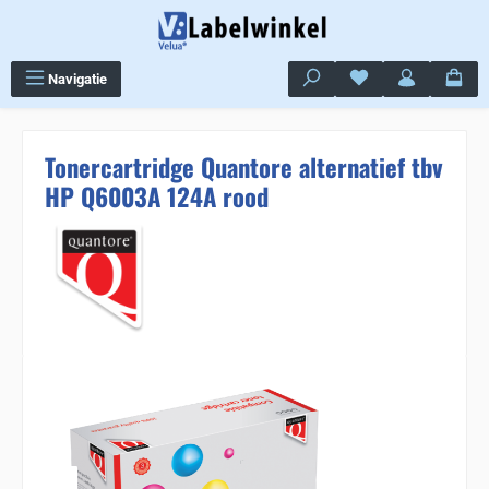
Ga naar de hoofdinhoud
Je hebt 0 items op j
Navigatie
Tonercartridge Quantore alternatief tbv
HP Q6003A 124A rood
Sla de afbeeldingengalerij over