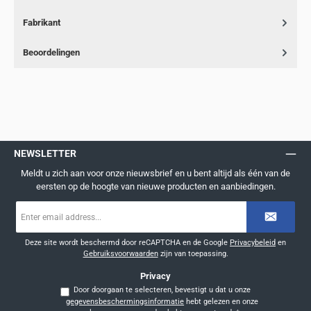
Fabrikant
Beoordelingen
NEWSLETTER
Meldt u zich aan voor onze nieuwsbrief en u bent altijd als één van de
eersten op de hoogte van nieuwe producten en aanbiedingen.
E-
mailadres
*
Deze site wordt beschermd door reCAPTCHA en de Google
Privacybeleid
en
Gebruiksvoorwaarden
zijn van toepassing.
Privacy
Door doorgaan te selecteren, bevestigt u dat u onze
gegevensbeschermingsinformatie
hebt gelezen en onze