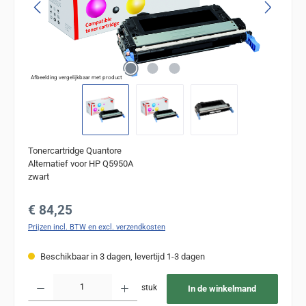
Afbeelding vergelijkbaar met product
Tonercartridge Quantore
Alternatief voor HP Q5950A
zwart
Normale prijs:
€ 84,25
Prijzen incl. BTW en excl. verzendkosten
Beschikbaar in 3 dagen, levertijd 1-3 dagen
Producthoeveelheid: Voer de gewenste hoeveelheid in of gebruik de knoppen om de
stuk
In de winkelmand