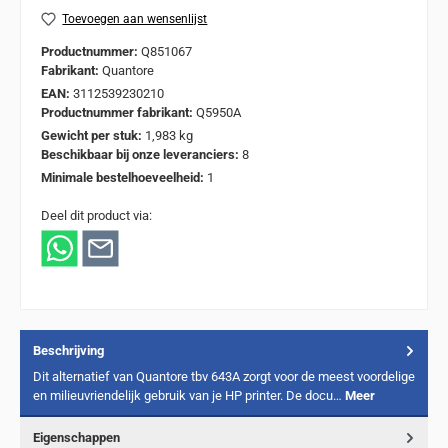
Toevoegen aan wensenlijst
Productnummer:
Q851067
Fabrikant:
Quantore
EAN:
3112539230210
Productnummer fabrikant:
Q5950A
Gewicht per stuk:
1,983 kg
Beschikbaar bij onze leveranciers:
8
Minimale bestelhoeveelheid:
1
Deel dit product via:
Beschrijving
Dit alternatief van Quantore tbv 643A zorgt voor de meest voordelige
en milieuvriendelijk gebruik van je HP printer. De docu…
Meer
Eigenschappen