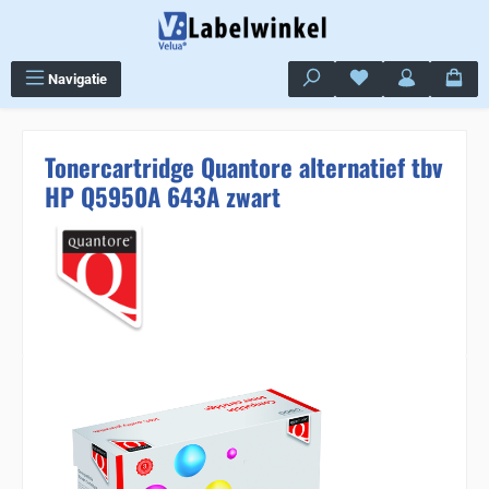
Ga naar de hoofdinhoud
Je hebt 0 items op j
Navigatie
Tonercartridge Quantore alternatief tbv
HP Q5950A 643A zwart
Sla de afbeeldingengalerij over