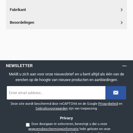
Fabrikant
Beoordelingen
NEWSLETTER
Meldt u zich aan voor onze nieuwsbrief en u bent altijd als één van de
eersten op de hoogte van nieuwe producten en aanbiedingen.
E-
mailadres
*
Deze site wordt beschermd door reCAPTCHA en de Google
Privacybeleid
en
Gebruiksvoorwaarden
zijn van toepassing.
Privacy
Door doorgaan te selecteren, bevestigt u dat u onze
gegevensbeschermingsinformatie
hebt gelezen en onze