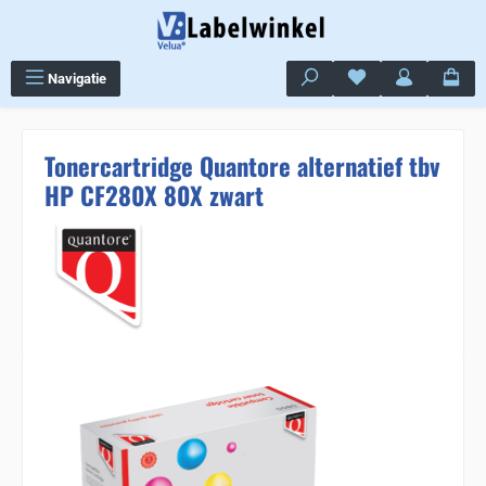
Ga naar de hoofdinhoud
Je hebt 0 items op j
Navigatie
Tonercartridge Quantore alternatief tbv
HP CF280X 80X zwart
Sla de afbeeldingengalerij over