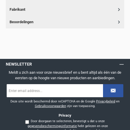
Fabrikant
Beoordelingen
NEWSLETTER
Meldt u zich aan voor onze nieuwsbrief en u bent altijd als één van de
eersten op de hoogte van nieuwe producten en aanbiedingen.
E-
mailadres
*
Deze site wordt beschermd door reCAPTCHA en de Google
Privacybeleid
en
Gebruiksvoorwaarden
zijn van toepassing.
Privacy
Door doorgaan te selecteren, bevestigt u dat u onze
gegevensbeschermingsinformatie
hebt gelezen en onze